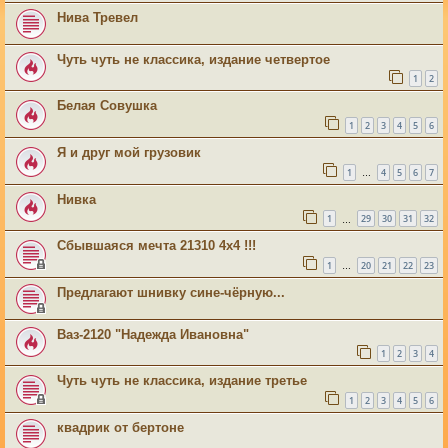
Нива Тревел
Чуть чуть не классика, издание четвертое
1
2
Белая Совушка
1
2
3
4
5
6
Я и друг мой грузовик
1
4
5
6
7
…
Нивка
1
29
30
31
32
…
Сбывшаяся мечта 21310 4х4 !!!
1
20
21
22
23
…
Предлагают шнивку сине-чёрную...
Ваз-2120 "Надежда Ивановна"
1
2
3
4
Чуть чуть не классика, издание третье
1
2
3
4
5
6
квадрик от бертоне