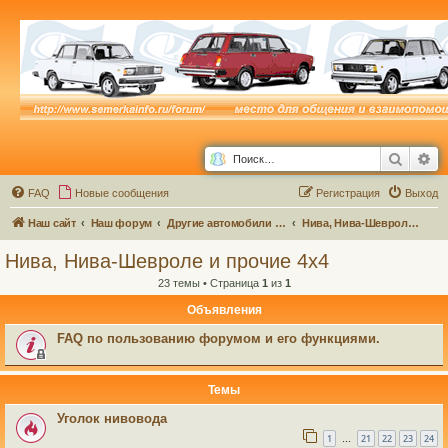
Поиск
Ра
FAQ
Новые сообщения
Р
е
г
и
с
т
р
а
ц
и
я
Выход
Наш сайт
Наш форум
Другие автомобили семейства ВАЗ и не только...
Нива, Нива-Шевроле и прочие 4х4
Нива, Нива-Шевроле и прочие 4х4
23 темы • Страница
1
из
1
Объявления
FAQ по пользованию форумом и его функциями.
Темы
Уголок нивовода
1
21
22
23
24
…