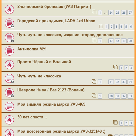
Ульяновский броневик (УАЗ Патриот)
1
24
25
26
27
…
Городской проходимец LADA 4x4 Urban
1
2
3
4
5
6
Чуть чуть не классика, издание второе, дополненное
1
17
18
19
20
…
Антилопка МУ!
Просто Чёрный и Большой
1
2
3
Чуть чуть не классика
1
31
32
33
34
…
Шевроле Нива / Ваз 2123 (Вованн)
1
30
31
32
33
…
Моя зимняя резина марки УАЗ-469
30 лет спустя...
1
2
3
Моя всесезонная резина марки УАЗ-315148 :)