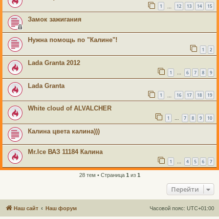
1
12
13
14
15
…
Замок зажигания
Нужна помощь по "Калине"!
1
2
Lada Granta 2012
1
6
7
8
9
…
Lada Granta
1
16
17
18
19
…
White cloud of ALVALCHER
1
7
8
9
10
…
Калина цвета калина)))
Mr.Ice ВАЗ 11184 Калина
1
4
5
6
7
…
28 тем • Страница
1
из
1
Перейти
Наш сайт
Наш форум
Часовой пояс:
UTC+01:00