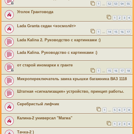
1
52
53
54
55
…
Уголок Грантовода
1
2
3
4
Lada Granta седан <космолёт>
1
14
15
16
17
…
Lada Kalina 2. Руководство с картинками :)
Lada Kalina. Руководство с картинками :)
от старой иномарки к гранте
1
15
16
17
18
…
Микропереключатель замка крышки багажника ВАЗ 1118
Штатная «сигнализация» устройство, принцип работы.
Серебристый лифчик
1
5
6
7
8
…
Калина-2 универсал "Магма"
1
2
3
4
Тачка-2 )