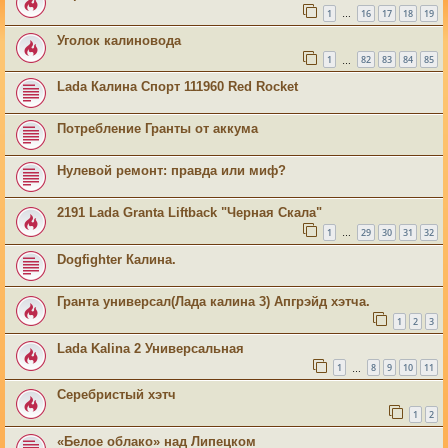
1
16
17
18
19
…
Уголок калиновода
1
82
83
84
85
…
Lada Калина Спорт 111960 Red Rocket
Потребление Гранты от аккума
Нулевой ремонт: правда или миф?
2191 Lada Granta Liftback "Черная Скала"
1
29
30
31
32
…
Dogfighter Калина.
Гранта универсал(Лада калина 3) Апгрэйд хэтча.
1
2
3
Lada Kalina 2 Универсальная
1
8
9
10
11
…
Серебристый хэтч
1
2
«Белое облако» над Липецком