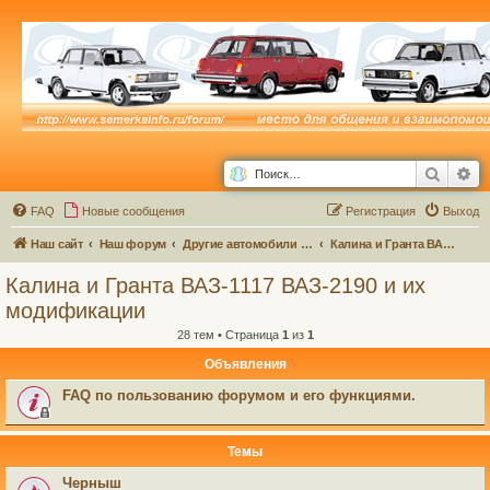
Поиск
Ра
FAQ
Новые сообщения
Р
е
г
и
с
т
р
а
ц
и
я
Выход
Наш сайт
Наш форум
Другие автомобили семейства ВАЗ и не только...
Калина и Гранта ВАЗ-1117 ВАЗ-2190 и их модификации
Калина и Гранта ВАЗ-1117 ВАЗ-2190 и их
модификации
28 тем • Страница
1
из
1
Объявления
FAQ по пользованию форумом и его функциями.
Темы
Черныш