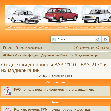
Поиск
Ра
FAQ
Новые сообщения
Р
е
г
и
с
т
р
а
ц
и
я
Выход
Наш сайт
Наш форум
Другие автомобили семейства ВАЗ и не только...
От десятки до приоры ВАЗ-2110 - ВАЗ-2170 и их модификации
От десятки до приоры ВАЗ-2110 - ВАЗ-2170 и
их модификации
23 темы • Страница
1
из
1
Объявления
FAQ по пользованию форумом и его функциями.
Темы
Ролики, ремень ГРМ, помпа приоры и десятки