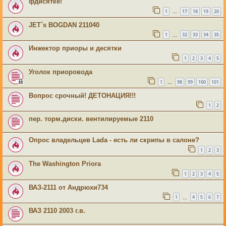
фдисятке!
1
17
18
19
20
…
JET`s BOGDAN 211040
1
32
33
34
35
…
Инжектор приоры и десятки
1
2
3
4
5
Уголок приоровода
1
98
99
100
101
…
Вопрос срочный! ДЕТОНАЦИЯ!!!
1
2
пер. торм.диски. вентилируемые 2110
Опрос владельцев Lada - есть ли скрипы в салоне?
1
2
3
The Washington Priora
1
2
3
4
5
ВАЗ-2111 от Андрюхи734
1
4
5
6
7
…
ВАЗ 2110 2003 г.в.