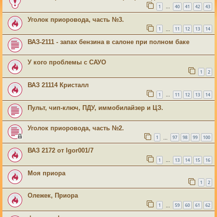
1
40
41
42
43
…
Уголок приоровода, часть №3.
1
11
12
13
14
…
ВАЗ-2111 - запах бензина в салоне при полном баке
У кого проблемы с САУО
1
2
ВАЗ 21114 Кристалл
1
11
12
13
14
…
Пульт, чип-ключ, ПДУ, иммобилайзер и ЦЗ.
Уголок приоровода, часть №2.
1
97
98
99
100
…
ВАЗ 2172 от Igor001/7
1
13
14
15
16
…
Моя приора
1
2
Олежек, Приора
1
59
60
61
62
…