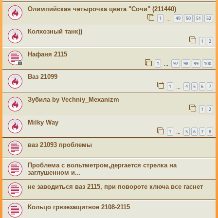
Олимпийская четырочка цвета "Сочи" (211440)
1
49
50
51
52
…
Колхозный танк))
1
2
Нафаня 2115
1
97
98
99
100
…
Ваз 21099
1
4
5
6
7
…
Зубила by Vechniy_Mexanizm
1
2
Milky Way
1
5
6
7
8
…
ваз 21093 проблемы
Проблема с вольтметром,дергается стрелка на
заглушенном и...
не заводиться ваз 2115, при повороте ключа все гаснет
Кольцо грязезащитное 2108-2115