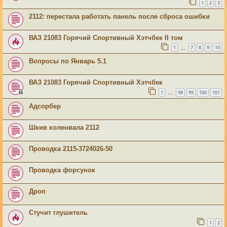
1
2
3
2112: перестала работать панель после сброса ошибки
ВАЗ 21083 Горячий Спортивный Хэтчбек II том
1
7
8
9
10
…
Вопросы по Январь 5.1
ВАЗ 21083 Горячий Спортивный Хэтчбек
1
98
99
100
101
…
Адсорбер
Шкив коленвала 2112
Проводка 2115-3724026-50
Проводка форсунок
Дроп
Стучит глушитель
1
2