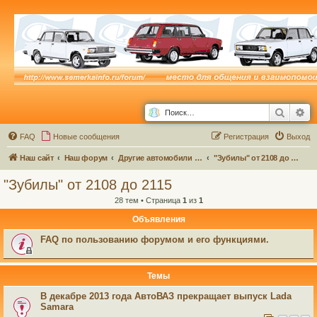
Поиск
Ра
FAQ
Новые сообщения
Р
е
г
и
с
т
р
а
ц
и
я
Выход
Наш сайт
Наш форум
Другие автомобили семейства ВАЗ и не только...
"Зубилы" от 2108 до 2115
"Зубилы" от 2108 до 2115
28 тем • Страница
1
из
1
Объявления
FAQ по пользованию форумом и его функциями.
Темы
В декабре 2013 года АвтоВАЗ прекращает выпуск Lada
Samara