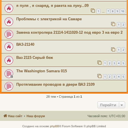
я пуля , я снаряд, я ракета на луну...09
1
7
8
9
10
…
Проблемы с электрикой на Самаре
1
2
Замена контролера 21114-1411020-12 под евро 3 на евро 2
ВАЗ-21140
1
2
Ваз 2115 Серый беж
1
2
3
4
5
The Washington Samara 015
1
2
3
4
5
Протягивание проводов в двери ВАЗ 2109
28 тем • Страница
1
из
1
Перейти
Наш сайт
Наш форум
Часовой пояс:
UTC+01:00
Создано на основе
phpBB
® Forum Software © phpBB Limited