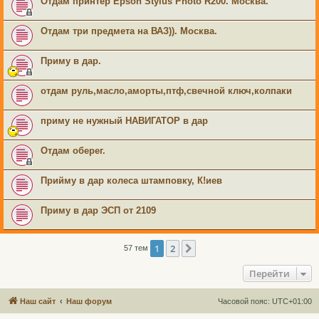
Отдам принтер Epson Stylus Photo R200. Москва.
Отдам три предмета на ВАЗ)). Москва.
Приму в дар.
отдам руль,масло,аморты,птф,свечной ключ,колпаки
приму не нужный НАВИГАТОР в дар
Отдам оберег.
Прийму в дар колеса штамповку, К!иев
Приму в дар ЭСП от 2109
1
2
След.
57 тем
Перейти
Наш сайт
Наш форум
Часовой пояс:
UTC+01:00