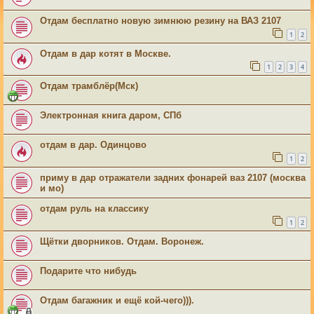
Отдам бесплатно новую зимнюю резину на ВАЗ 2107
1
2
Отдам в дар котят в Москве.
1
2
3
4
Отдам трамблёр(Мск)
Электронная книга даром, СПб
отдам в дар. Одинцово
1
2
приму в дар отражатели задних фонарей ваз 2107 (москва
и мо)
отдам руль на классику
1
2
Щётки дворников. Отдам. Воронеж.
Подарите что нибудь
Отдам багажник и ещё кой-чего))).