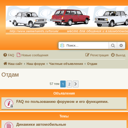
Поиск
Ра
FAQ
Новые сообщения
Р
е
г
и
с
т
р
а
ц
и
я
Выход
Наш сайт
Наш форум
Частные объявления
Отдам
Отдам
1
2
След.
57 тем
Объявления
FAQ по пользованию форумом и его функциями.
Темы
Динамики автомобильные