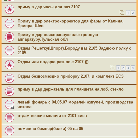
приму в дар часы для ваз 2107
1
2
Приму в дар электрокорректор для фары от Калина,
Приора, Шев
Приму в дар неисправную электронную
аппаратуру.Тульская обл
Отдам Решетку(Шпорт),Бороду ваз 2105,Заднюю полку с
2105.
Отдам или подарю разное с 2107 )))
1
2
3
4
Отдам безвозмездно приборку 2107, и комплект БСЗ
приму в дар держатель для планшета на лоб. стекло
левый фонарь с 04,05,07 моделей жигулей, производства
чехосл
отдам всякие мелочи от 2101 киев
поменяю бампер(балки) 05 на 06