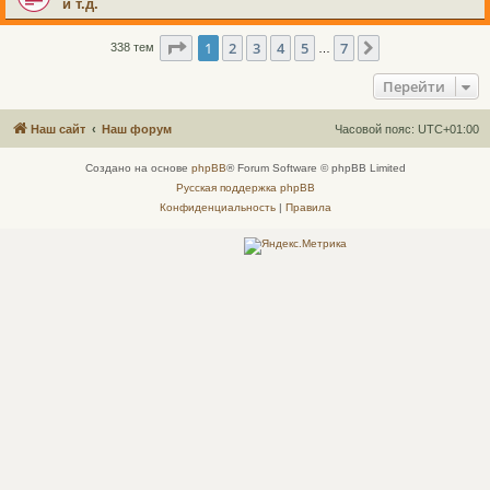
и т.д.
Страница
1
из
7
1
2
3
4
5
7
След.
338 тем
…
Перейти
Наш сайт
Наш форум
Часовой пояс:
UTC+01:00
Создано на основе
phpBB
® Forum Software © phpBB Limited
Русская поддержка phpBB
Конфиденциальность
|
Правила