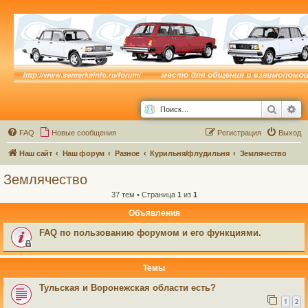
Поиск
Ра
FAQ
Новые сообщения
Р
е
г
и
с
т
р
а
ц
и
я
Выход
Наш сайт
Наш форум
Разное
Курильня/флудильня
Землячество
Землячество
37 тем • Страница
1
из
1
Объявления
FAQ по пользованию форумом и его функциями.
Темы
Тульская и Воронежская области есть?
1
2