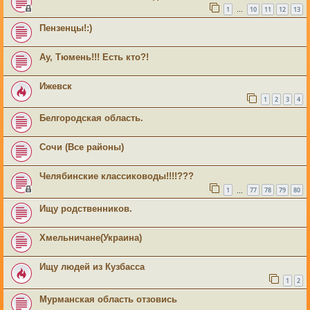
1
10
11
12
13
…
Пензенцы!:)
Ау, Тюмень!!! Есть кто?!
Ижевск
1
2
3
4
Белгородская область.
Сочи (Все районы)
Челябинские классиководы!!!!???
1
77
78
79
80
…
Ищу родственников.
Хмельничане(Украина)
Ищу людей из Кузбасса
1
2
Мурманская область отзовись