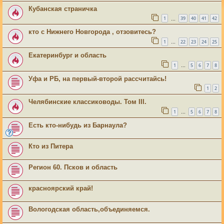
Кубанская страничка
1
39
40
41
42
…
кто с Нижнего Новгорода , отзовитесь?
1
22
23
24
25
…
Екатеринбург и область
1
5
6
7
8
…
Уфа и РБ, на первый-второй рассчитайсь!
1
2
Челябинские классиководы. Том III.
1
5
6
7
8
…
Есть кто-нибудь из Барнаула?
Кто из Питера
Регион 60. Псков и область
красноярский край!
Вологодская область,объединяемся.