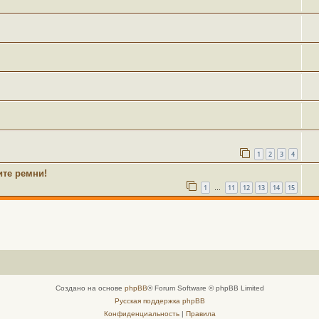
1
2
3
4
ите ремни!
1
11
12
13
14
15
…
Создано на основе
phpBB
® Forum Software © phpBB Limited
Русская поддержка phpBB
Конфиденциальность
|
Правила