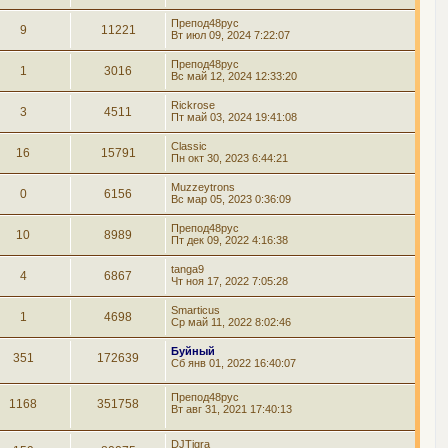
Препод48рус
9
11221
Вт июл 09, 2024 7:22:07
Препод48рус
1
3016
Вс май 12, 2024 12:33:20
Rickrose
3
4511
Пт май 03, 2024 19:41:08
Classic
16
15791
Пн окт 30, 2023 6:44:21
Muzzeytrons
0
6156
Вс мар 05, 2023 0:36:09
Препод48рус
10
8989
Пт дек 09, 2022 4:16:38
tanga9
4
6867
Чт ноя 17, 2022 7:05:28
Smarticus
1
4698
Ср май 11, 2022 8:02:46
Буйный
351
172639
Сб янв 01, 2022 16:40:07
Препод48рус
1168
351758
Вт авг 31, 2021 17:40:13
DJTigra