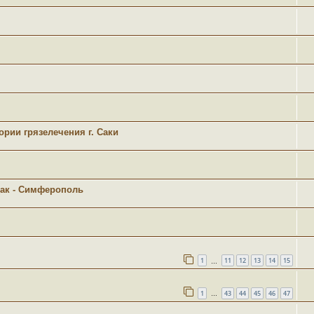
рии грязелечения г. Саки
дак - Симферополь
1
11
12
13
14
15
…
1
43
44
45
46
47
…