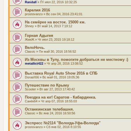
Randall
» Пт июл 22, 2016 10:32:25
Карелия 2016
prostovanzo
» Вс сен 04, 2016 23:41:01
На семёрке на восток. 15000 км.
Shney
» Вт май 14, 2013 7:19:12
Горная Адыгея
ЖииЖ
» Чт июл 23, 2015 19:18:12
ВелоНочь.
Classic
» Пн май 30, 2016 18:56:52
Из Москвы в Тулу, помогите добраться не местному :)
metallict422
» Чт апр 28, 2016 13:08:52
Выставка Royal Auto Show 2016 в СПБ
Dorash56
» Вс май 01, 2016 19:05:36
Путешествие по Крыму
Scooter
» Вт авг 27, 2013 17:40:42
Поездка на юг! Саратов - Кабардинка.
Санёк64
» Чт апр 07, 2016 18:55:03
Останкинская телебашня.
Classic
» Вс янв 24, 2016 16:50:56
Экспресс №2114 "Вологда-Уфа-Вологда"
prostovanzo
» Сб янв 02, 2016 8:10:55