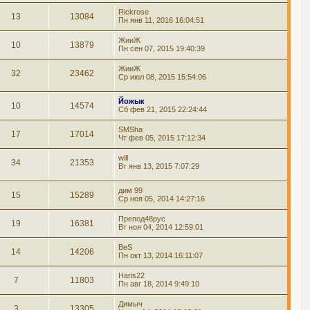
Rickrose
13
13084
Пн янв 11, 2016 16:04:51
ЖииЖ
10
13879
Пн сен 07, 2015 19:40:39
ЖииЖ
32
23462
Ср июл 08, 2015 15:54:06
Йожык
10
14574
Сб фев 21, 2015 22:24:44
SMSha
17
17014
Чт фев 05, 2015 17:12:34
will
34
21353
Вт янв 13, 2015 7:07:29
дим 99
15
15289
Ср ноя 05, 2014 14:27:16
Препод48рус
19
16381
Вт ноя 04, 2014 12:59:01
BeS
14
14206
Пн окт 13, 2014 16:11:07
Haris22
7
11803
Пн авг 18, 2014 9:49:10
Димыч
3
13305