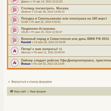
Димыч
» Чт авг 14, 2014 13:11:03
Столицу посмотреть. Москва.
Sindrom
» Сб авг 09, 2014 14:09:13
Поездка в Синельниково или покатушка на 160 верст
VLAD
» Пт июл 25, 2014 0:32:51
Людиново-Астрахань
LЁLIK
» Пт июл 25, 2014 11:55:47
Военный парад в Севастополе или день ВМФ РФ 2014.
Randall
» Сб июл 26, 2014 22:34:58
Питер! к вам вопросы! =)
Alexsus
» Пн июл 11, 2011 20:40:44
Лайнер следует рейсом Уфа-Днепропетровск, пристегн
Йожык
» Пн сен 02, 2013 18:13:04
Вернуться к списку форумов
Наш сайт
Наш форум