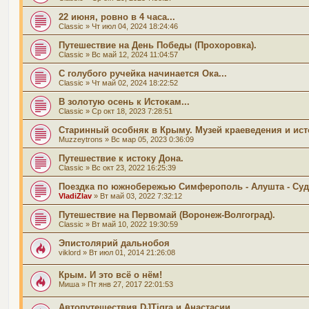
22 июня, ровно в 4 часа...
Classic
» Чт июл 04, 2024 18:24:46
Путешествие на День Победы (Прохоровка).
Classic
» Вс май 12, 2024 11:04:57
С голубого ручейка начинается Ока...
Classic
» Чт май 02, 2024 18:22:52
В золотую осень к Истокам...
Classic
» Ср окт 18, 2023 7:28:51
Старинный особняк в Крыму. Музей краеведения и исто
Muzzeytrons
» Вс мар 05, 2023 0:36:09
Путешествие к истоку Дона.
Classic
» Вс окт 23, 2022 16:25:39
Поездка по южнобережью Симферополь - Алушта - Су
VladiZlav
» Вт май 03, 2022 7:32:12
Путешествие на Первомай (Воронеж-Волгоград).
Classic
» Вт май 10, 2022 19:30:59
Эпистолярий дальнобоя
viklord
» Вт июл 01, 2014 21:26:08
Крым. И это всё о нём!
Миша
» Пт янв 27, 2017 22:01:53
Автопутешествия DJTigra и Анастасии