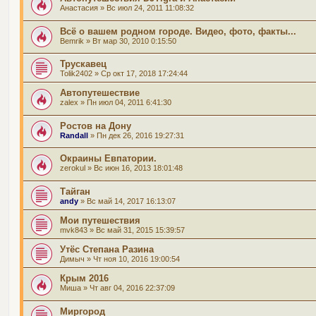
Анастасия
» Вс июл 24, 2011 11:08:32
Всё о вашем родном городе. Видео, фото, факты...
Bemrik
» Вт мар 30, 2010 0:15:50
Трускавец
Tolik2402
» Ср окт 17, 2018 17:24:44
Автопутешествие
zalex
» Пн июл 04, 2011 6:41:30
Ростов на Дону
Randall
» Пн дек 26, 2016 19:27:31
Окраины Евпатории.
zerokul
» Вс июн 16, 2013 18:01:48
Тайган
andy
» Вс май 14, 2017 16:13:07
Мои путешествия
mvk843
» Вс май 31, 2015 15:39:57
Утёс Степана Разина
Димыч
» Чт ноя 10, 2016 19:00:54
Крым 2016
Миша
» Чт авг 04, 2016 22:37:09
Миргород