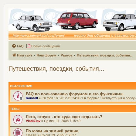
FAQ
Новые сообщения
Наш сайт
Наш форум
Разное
Путешествия, поездки, события...
Путешествия, поездки, события...
ОБЪЯВЛЕНИЯ
FAQ по пользованию форумом и его функциями.
Randall
» Сб фев 18, 2012 19:24:06 » в форуме
Эксплуатация и обслу
ТЕМЫ
Лето, отпуск - кто куда едет отдыхать?
VladiZlav
» Ср июн 11, 2008 7:15:49
По югам на зимней резине.
Classic
» Ср окт 29, 2025 7:58:27