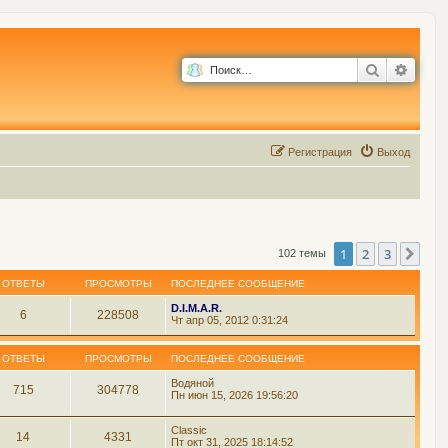
Поиск
Расш
Р
е
г
и
с
т
р
а
ц
и
я
Выход
1
2
3
Сле
102 темы
ОТВЕТЫ
ПРОСМОТРЫ
ПОСЛЕДНЕЕ СООБЩЕНИЕ
D.I.M.A.R.
6
228508
Чт апр 05, 2012 0:31:24
ОТВЕТЫ
ПРОСМОТРЫ
ПОСЛЕДНЕЕ СООБЩЕНИЕ
Водяной
715
304778
Пн июн 15, 2026 19:56:20
Classic
14
4331
Пт окт 31, 2025 18:14:52