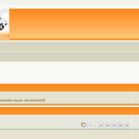
живание наших автомобилей
1
25
26
27
28
29
…