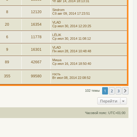
Чт авг 14, 2014 18:13:31
Sindrom
8
12120
Сб авг 09, 2014 17:23:51
VLAD
20
16354
Ср июл 30, 2014 12:20:25
LЁLIK
6
11778
Ср июл 30, 2014 11:08:12
VLAD
9
16301
Пн июл 28, 2014 10:48:48
Миша
89
42667
Ср июл 16, 2014 18:50:40
гость
355
99580
Вт июл 08, 2014 22:08:52
1
2
3
Сле
102 темы
Перейти
Часовой пояс:
UTC+01:00