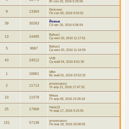
Вт сен 20, 2016 6:25:56
Rickrose
9
13364
Пн сен 05, 2016 9:03:52
Йожык
39
30263
Сб авг 20, 2016 6:06:54
Bahus1
13
14495
Ср июл 20, 2016 11:17:51
Bahus1
5
9967
Ср июл 20, 2016 11:16:59
VVB
43
24512
Ср май 04, 2016 8:01:35
bilbo
1
10861
Вс май 01, 2016 23:52:32
prostovanzo
2
11713
Чт апр 21, 2016 17:47:32
Миша
10
11578
Пт апр 08, 2016 23:28:18
Haris22
25
17908
Чт мар 17, 2016 9:23:55
prostovanzo
151
57139
Пн янв 18, 2016 20:08:55