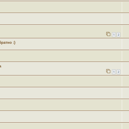
1
2
ратно :)
а
1
2