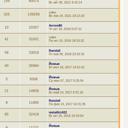
159
80075
Вс авг 08, 2021 9:15:14
zalex
325
139256
Вс янв 24, 2021 19:13:20
Антон80
10
10357
Чт окт 18, 2018 5:07:21
zalex
41
31001
Пн окт 15, 2018 18:33:32
Randall
58
33619
Пт янв 05, 2018 23:33:32
Йожык
40
26994
Вт июл 18, 2017 14:51:01
Йожык
5
9308
Ср июн 07, 2017 5:25:54
Йожык
21
14858
Вс май 14, 2017 8:31:16
Randall
8
11866
Пн фев 13, 2017 16:31:35
metallict422
85
32419
Вт окт 25, 2016 19:33:54
Йожык
9
11771