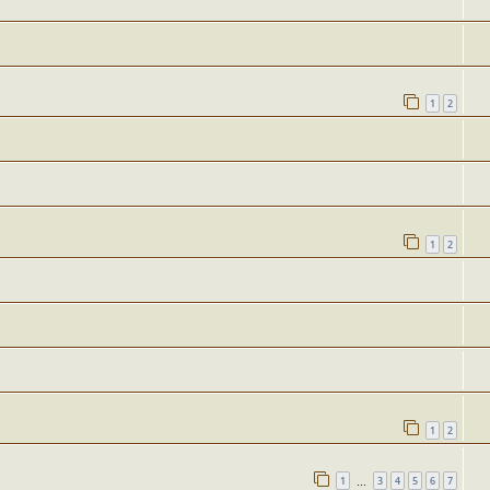
1
2
1
2
1
2
1
3
4
5
6
7
…