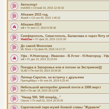
Автоспорт
mvk843
» Сб май 16, 2015 12:30:32
Абхазия 2015 год.
ЖииЖ
» Сб сен 05, 2015 1:48:32
Абхазия-2014
will
» Чт июл 17, 2014 8:39:36
Симферополь, Севастополь, Балаклава и через Ялту об
VladiZlav
» Пт фев 20, 2015 13:01:00
До самой Монголии
Mr. Rock
» Ср фев 04, 2015 14:17:27
Уфа - Н.Новгород - Иваново - В.Устюг - Н.Новгород - Уф
will
» Пт дек 19, 2014 15:23:04
Поездка в Запорожье или в погоне за Экстримом)))
VLAD
» Пн ноя 03, 2014 19:34:26
Липецк-Саратов, на встречу с друзьями
Препод48рус
» Вт ноя 04, 2014 6:25:44
Небольшой автопробег длиной почти в 1000 верст
BeS
» Пн авг 18, 2014 18:13:06
"Назад 500, 500 вперёд..."
Classic
» Пт май 02, 2014 19:33:45
Саратовский парк-музей боевой славы "Журавли"