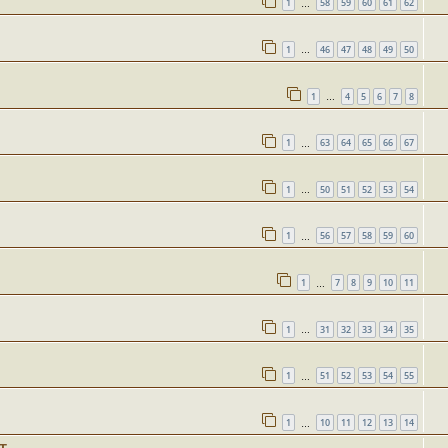
1
58
59
60
61
62
…
1
46
47
48
49
50
…
1
4
5
6
7
8
…
1
63
64
65
66
67
…
1
50
51
52
53
54
…
1
56
57
58
59
60
…
1
7
8
9
10
11
…
1
31
32
33
34
35
…
1
51
52
53
54
55
…
1
10
11
12
13
14
…