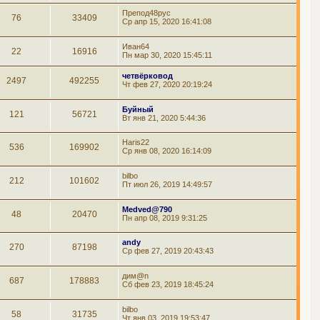
Препод48рус
76
33409
Ср апр 15, 2020 16:41:08
Иван64
22
16916
Пн мар 30, 2020 15:45:11
четвёрковод
2497
492255
Чт фев 27, 2020 20:19:24
Буйный
121
56721
Вт янв 21, 2020 5:44:36
Haris22
536
169902
Ср янв 08, 2020 16:14:09
bilbo
212
101602
Пт июл 26, 2019 14:49:57
Medved@790
48
20470
Пн апр 08, 2019 9:31:25
andy
270
87198
Ср фев 27, 2019 20:43:43
дим@n
687
178883
Сб фев 23, 2019 18:45:24
bilbo
58
31735
Чт янв 03, 2019 19:53:47