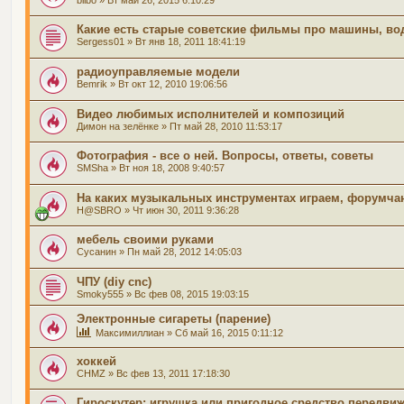
Какие есть старые советские фильмы про машины, вод
Sergess01
» Вт янв 18, 2011 18:41:19
радиоуправляемые модели
Bemrik
» Вт окт 12, 2010 19:06:56
Видео любимых исполнителей и композиций
Димон на зелёнке
» Пт май 28, 2010 11:53:17
Фотография - все о ней. Вопросы, ответы, советы
SMSha
» Вт ноя 18, 2008 9:40:57
На каких музыкальных инструментах играем, форумча
H@SBRO
» Чт июн 30, 2011 9:36:28
мебель своими руками
Сусанин
» Пн май 28, 2012 14:05:03
ЧПУ (diy cnc)
Smoky555
» Вс фев 08, 2015 19:03:15
Электронные сигареты (парение)
Максимиллиан
» Сб май 16, 2015 0:11:12
хоккей
CHMZ
» Вс фев 13, 2011 17:18:30
Гироскутер: игрушка или пригодное средство передви