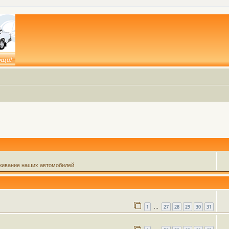
живание наших автомобилей
1
27
28
29
30
31
…