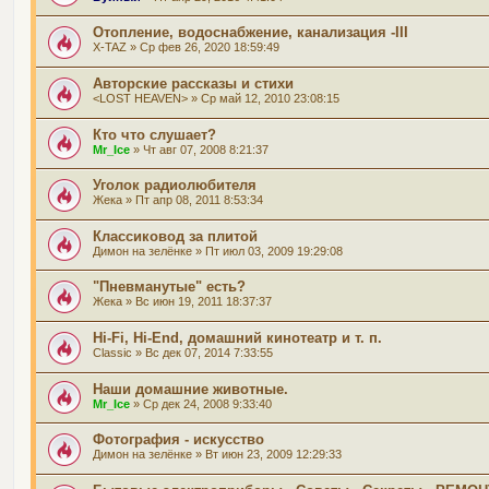
Отопление, водоснабжение, канализация -III
X-TAZ
» Ср фев 26, 2020 18:59:49
Авторские рассказы и стихи
<LOST HEAVEN>
» Ср май 12, 2010 23:08:15
Кто что слушает?
Mr_Ice
» Чт авг 07, 2008 8:21:37
Уголок радиолюбителя
Жека
» Пт апр 08, 2011 8:53:34
Классиковод за плитой
Димон на зелёнке
» Пт июл 03, 2009 19:29:08
"Пневманутые" есть?
Жека
» Вс июн 19, 2011 18:37:37
Hi-Fi, Hi-End, домашний кинотеатр и т. п.
Classic
» Вс дек 07, 2014 7:33:55
Наши домашние животные.
Mr_Ice
» Ср дек 24, 2008 9:33:40
Фотография - искусство
Димон на зелёнке
» Вт июн 23, 2009 12:29:33