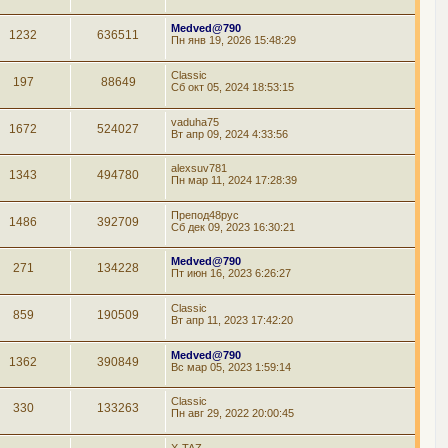
Medved@790
1232
636511
Пн янв 19, 2026 15:48:29
Classic
197
88649
Сб окт 05, 2024 18:53:15
vaduha75
1672
524027
Вт апр 09, 2024 4:33:56
alexsuv781
1343
494780
Пн мар 11, 2024 17:28:39
Препод48рус
1486
392709
Сб дек 09, 2023 16:30:21
Medved@790
271
134228
Пт июн 16, 2023 6:26:27
Classic
859
190509
Вт апр 11, 2023 17:42:20
Medved@790
1362
390849
Вс мар 05, 2023 1:59:14
Classic
330
133263
Пн авг 29, 2022 20:00:45