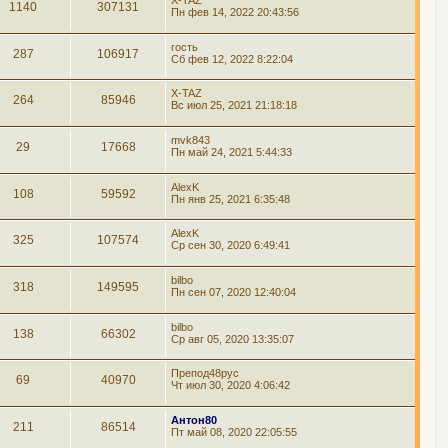
X-TAZ
1140
307131
Пн фев 14, 2022 20:43:56
гость
287
106917
Сб фев 12, 2022 8:22:04
X-TAZ
264
85946
Вс июл 25, 2021 21:18:18
mvk843
29
17668
Пн май 24, 2021 5:44:33
AlexK
108
59592
Пн янв 25, 2021 6:35:48
AlexK
325
107574
Ср сен 30, 2020 6:49:41
bilbo
318
149595
Пн сен 07, 2020 12:40:04
bilbo
138
66302
Ср авг 05, 2020 13:35:07
Препод48рус
69
40970
Чт июл 30, 2020 4:06:42
Антон80
211
86514
Пт май 08, 2020 22:05:55