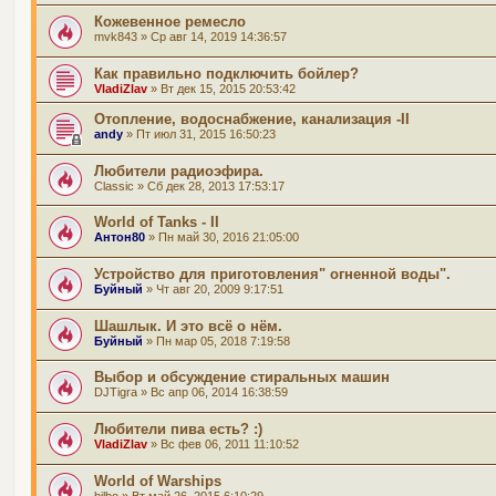
Кожевенное ремесло
mvk843
» Ср авг 14, 2019 14:36:57
Как правильно подключить бойлер?
VladiZlav
» Вт дек 15, 2015 20:53:42
Отопление, водоснабжение, канализация -II
andy
» Пт июл 31, 2015 16:50:23
Любители радиоэфира.
Classic
» Сб дек 28, 2013 17:53:17
World of Tanks - II
Антон80
» Пн май 30, 2016 21:05:00
Устройство для приготовления" огненной воды".
Буйный
» Чт авг 20, 2009 9:17:51
Шашлык. И это всё о нём.
Буйный
» Пн мар 05, 2018 7:19:58
Выбор и обсуждение стиральных машин
DJTigra
» Вс апр 06, 2014 16:38:59
Любители пива есть? :)
VladiZlav
» Вс фев 06, 2011 11:10:52
World of Warships
bilbo
» Вт май 26, 2015 6:10:29