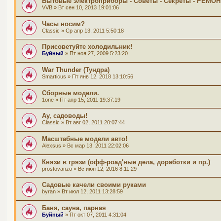
Бытовые электроприборы - Советы - Секреты - РЕМОН
VVB
» Вт сен 10, 2013 19:01:06
Часы носим?
Classic
» Ср апр 13, 2011 5:50:18
Присоветуйте холодильник!
Буйный
» Пт ноя 27, 2009 5:23:20
War Thunder (Тундра)
Smarticus
» Пт янв 12, 2018 13:10:56
Сборные модели.
1one
» Пт апр 15, 2011 19:37:19
Ау, садоводы!
Classic
» Вт авг 02, 2011 20:07:44
Масштабные модели авто!
Alexsus
» Вс мар 13, 2011 22:02:06
Князи в грязи (офф-роад'ные дела, доработки и пр.)
prostovanzo
» Вс июн 12, 2016 8:11:29
Садовые качели своими руками
byran
» Вт июл 12, 2011 13:28:59
Баня, сауна, парная
Буйный
» Пт окт 07, 2011 4:31:04