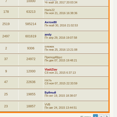
7
10000
Чт май 18, 2017 20:03:34
Haris22
178
63213
Пн ноя 21, 2016 16:38:36
Антон80
2519
585214
Пн май 30, 2016 21:02:53
andy
2497
601619
Пт апр 29, 2016 19:07:58
олежек
2
9306
Пн янв 25, 2016 13:21:08
Препод48рус
37
24972
Пн дек 07, 2015 19:48:21
VladiZlav
9
12000
Сб ноя 21, 2015 6:37:13
гость
47
22636
Сб ноя 07, 2015 22:33:59
Буйный
25
19855
Пн окт 19, 2015 18:38:07
VVB
23
18857
Пн авг 24, 2015 13:44:51