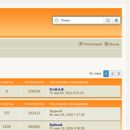
Поиск
Расш
Р
е
г
и
с
т
р
а
ц
и
я
Выход
1
2
Сле
81 тема
ОТВЕТЫ
ПРОСМОТРЫ
ПОСЛЕДНЕЕ СООБЩЕНИЕ
D.I.M.A.R.
6
228539
Чт апр 05, 2012 0:31:24
ОТВЕТЫ
ПРОСМОТРЫ
ПОСЛЕДНЕЕ СООБЩЕНИЕ
Водяной
757
262412
Вс июл 26, 2026 7:17:26
Буйный
1539
593092
Пт июн 19, 2026 4:38:39