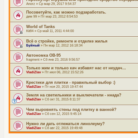
Anorz
» Ср мар 29, 2017 9:54:37
Посоветуйте, как можно подзаработать.
дим 99
» Пт мар 23, 2012 8:54:53
World of Tanks
Kit84
» Ср май 11, 2011 4:44:00
Всё о стройке, ремонте и отделке жилья
Буйный
» Пн мар 12, 2012 16:18:34
Автономка ОВ-95
fragment
» Сб янв 23, 2016 9:56:57
Только жим и только кач избавят нас от неудач...
VladiZlav
» Пт июл 06, 2012 15:52:26
Крестики для плитки - правильный выбор :)
VladiZlav
» Пт ноя 20, 2015 19:47:44
Земля на светильники и выключатели - ннада?
VladiZlav
» Сб окт 31, 2015 8:11:37
Чем выровнять стены под плитку в ванной?
VladiZlav
» Сб сен 12, 2015 9:45:14
Нужно ли дать отлежаться линолеуму?
VladiZlav
» Сб авг 22, 2015 19:49:48