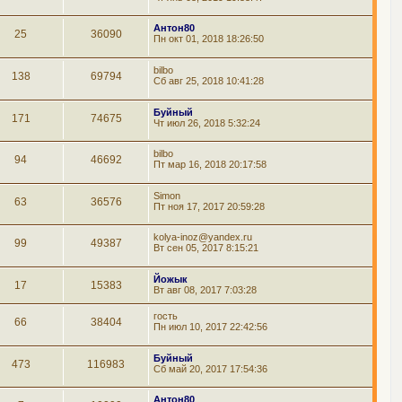
Антон80
25
36090
Пн окт 01, 2018 18:26:50
bilbo
138
69794
Сб авг 25, 2018 10:41:28
Буйный
171
74675
Чт июл 26, 2018 5:32:24
bilbo
94
46692
Пт мар 16, 2018 20:17:58
Simon
63
36576
Пт ноя 17, 2017 20:59:28
kolya-inoz@yandex.ru
99
49387
Вт сен 05, 2017 8:15:21
Йожык
17
15383
Вт авг 08, 2017 7:03:28
гость
66
38404
Пн июл 10, 2017 22:42:56
Буйный
473
116983
Сб май 20, 2017 17:54:36
Антон80