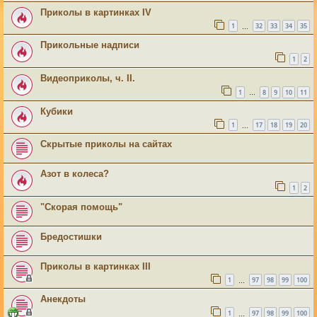
Приколы в картинках IV
1
32
33
34
35
…
Прикольные надписи
1
2
Видеоприколы, ч. II.
1
8
9
10
11
…
Кубики
1
17
18
19
20
…
Скрытые приколы на сайтах
Азот в колеса?
1
2
"Скорая помощь"
Бредостишки
Приколы в картинках III
1
97
98
99
100
…
Анекдоты
1
97
98
99
100
…