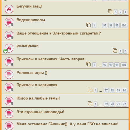
Бегучий гаец!
1
2
3
Видеоприколы
1
97
98
99
100
…
Ваше отношение к Электронным сигаретам?
розыгрыши
1
2
Приколы в картинках. Часть вторая
1
97
98
99
100
…
Ролевые игры ))
Приколы в картинках
1
77
78
79
80
…
Юмор на любые темы!
1
69
70
71
72
…
Эти странные нивоводы!
Меня остановил ГАишник)). А у меня ГБО не вписано!