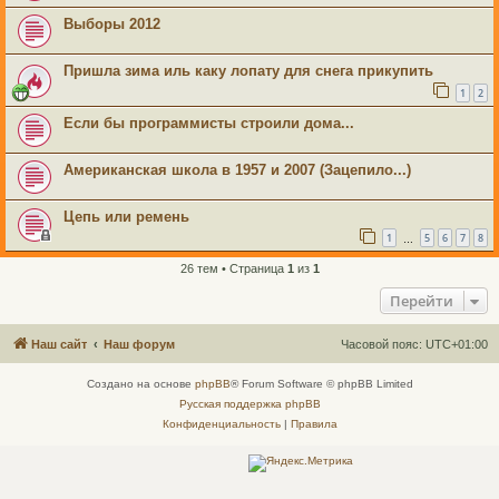
Выборы 2012
Пришла зима иль каку лопату для снега прикупить
1
2
Если бы программисты строили дома...
Американская школа в 1957 и 2007 (Зацепило...)
Цепь или ремень
1
5
6
7
8
…
26 тем • Страница
1
из
1
Перейти
Наш сайт
Наш форум
Часовой пояс:
UTC+01:00
Создано на основе
phpBB
® Forum Software © phpBB Limited
Русская поддержка phpBB
Конфиденциальность
|
Правила