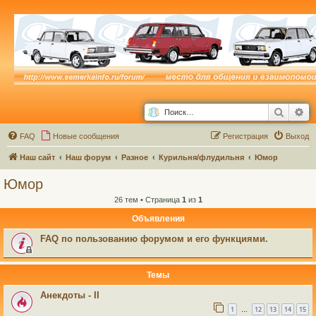
Поиск
Ра
FAQ
Новые сообщения
Р
е
г
и
с
т
р
а
ц
и
я
Выход
Наш сайт
Наш форум
Разное
Курильня/флудильня
Юмор
Юмор
26 тем • Страница
1
из
1
Объявления
FAQ по пользованию форумом и его функциями.
Темы
Анекдоты - II
1
12
13
14
15
…