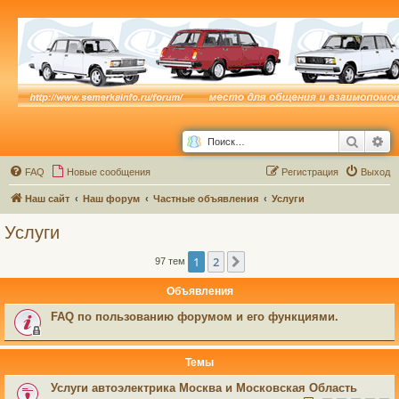
Поиск
Ра
FAQ
Новые сообщения
Р
е
г
и
с
т
р
а
ц
и
я
Выход
Наш сайт
Наш форум
Частные объявления
Услуги
Услуги
1
2
След.
97 тем
Объявления
FAQ по пользованию форумом и его функциями.
Темы
Услуги автоэлектрика Москва и Московская Область