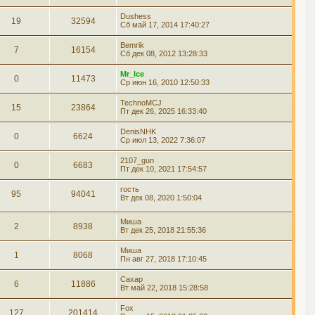
Dushess
19
32594
Сб май 17, 2014 17:40:27
Bemrik
7
16154
Сб дек 08, 2012 13:28:33
Mr_Ice
0
11473
Ср июн 16, 2010 12:50:33
TechnoMCJ
15
23864
Пт дек 26, 2025 16:33:40
DenisNHK
0
6624
Ср июл 13, 2022 7:36:07
2107_gun
0
6683
Пт дек 10, 2021 17:54:57
гость
95
94041
Вт дек 08, 2020 1:50:04
Миша
2
8938
Вт дек 25, 2018 21:55:36
Миша
1
8068
Пн авг 27, 2018 17:10:45
Сахар
6
11886
Вт май 22, 2018 15:28:58
Fox
127
201414