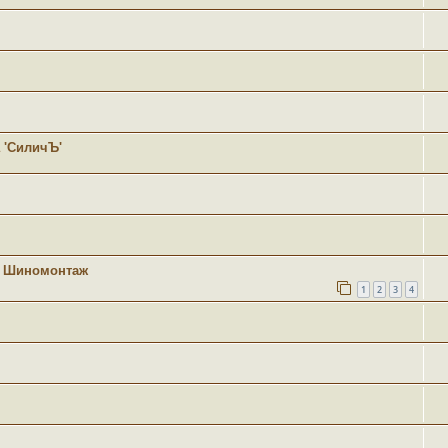
 'СиличЪ'
 Шиномонтаж
1
2
3
4