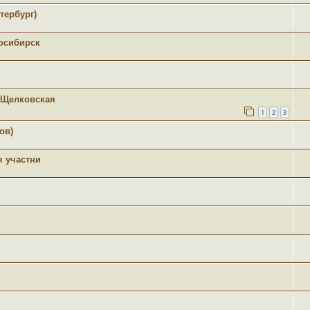
тербург)
восибирск
.Щелковская
1
2
3
ов)
я участни