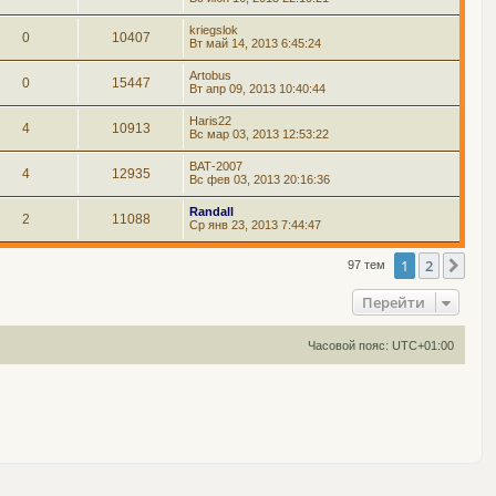
kriegslok
0
10407
Вт май 14, 2013 6:45:24
Artobus
0
15447
Вт апр 09, 2013 10:40:44
Haris22
4
10913
Вс мар 03, 2013 12:53:22
ВАТ-2007
4
12935
Вс фев 03, 2013 20:16:36
Randall
2
11088
Ср янв 23, 2013 7:44:47
1
2
Сле
97 тем
Перейти
Часовой пояс:
UTC+01:00