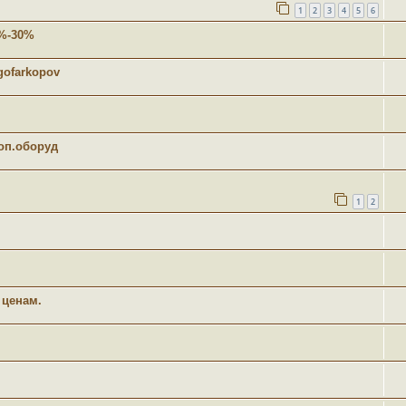
1
2
3
4
5
6
5%-30%
gofarkopov
оп.оборуд
1
2
 ценам.