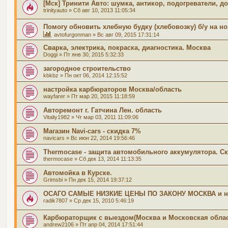
[Мск] Тринити Авто: шумка, антикор, подогреватели, 
trinityauto
» Сб авг 10, 2013 11:05:34
Помогу обновить хлебную будку (хлебовозку) б/у на н
avtofurgonman
» Вс авг 09, 2015 17:31:14
Сварка, электрика, покраска, диагностика. Москва
Doggi
» Пт янв 30, 2015 5:32:33
загородное строительство
kbkbz
» Пн окт 06, 2014 12:15:52
настройка карбюраторов Москва/область
wayfarer
» Пт мар 20, 2015 11:18:59
Авторемонт г. Гатчина Лен. область
Vitaliy1982
» Чт мар 03, 2011 11:09:06
Магазин Navi-cars - скидка 7%
navicars
» Вс июн 22, 2014 19:56:46
Thermocase - защита автомобильного аккумулятора. Ск
thermocase
» Сб дек 13, 2014 11:13:35
Автомойка в Курске.
Grimsbi
» Пн дек 15, 2014 19:37:12
ОСАГО САМЫЕ НИЗКИЕ ЦЕНЫ ПО ЗАКОНУ МОСКВА и не
radik7807
» Ср дек 15, 2010 5:46:19
Карбюраторщик с выездом(Москва и Московская облас
andrew2106
» Пт апр 04, 2014 17:51:44