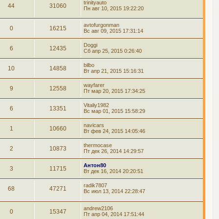
trinityauto
44
31060
Пн авг 10, 2015 19:22:20
avtofurgonman
0
16215
Вс авг 09, 2015 17:31:14
Doggi
6
12435
Сб апр 25, 2015 0:26:40
bilbo
10
14858
Вт апр 21, 2015 15:16:31
wayfarer
9
12558
Пт мар 20, 2015 17:34:25
Vitaliy1982
6
13351
Вс мар 01, 2015 15:58:29
navicars
1
10660
Вт фев 24, 2015 14:05:46
thermocase
2
10873
Пт дек 26, 2014 14:29:57
Антон80
3
11715
Вт дек 16, 2014 20:20:51
radik7807
68
47271
Вс июл 13, 2014 22:28:47
andrew2106
0
15347
Пт апр 04, 2014 17:51:44