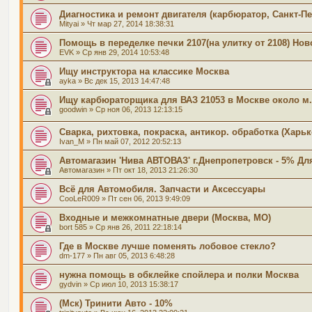
Диагностика и ремонт двигателя (карбюратор, Санкт-Пе
Mityai
» Чт мар 27, 2014 18:38:31
Помощь в переделке печки 2107(на улитку от 2108) Но
EVK
» Ср янв 29, 2014 10:53:48
Ищу инструктора на классике Москва
ayka
» Вс дек 15, 2013 14:47:48
Ищу карбюраторщика для ВАЗ 21053 в Москве около м
goodwin
» Ср ноя 06, 2013 12:13:15
Сварка, рихтовка, покраска, антикор. обработка (Харьк
Ivan_M
» Пн май 07, 2012 20:52:13
Автомагазин 'Нива АВТОВАЗ' г.Днепропетровск - 5% Дл
Автомагазин
» Пт окт 18, 2013 21:26:30
Всё для Автомобиля. Запчасти и Аксессуары
CooLeR009
» Пт сен 06, 2013 9:49:09
Входные и межкомнатные двери (Москва, МО)
bort 585
» Ср янв 26, 2011 22:18:14
Где в Москве лучше поменять лобовое стекло?
dm-177
» Пн авг 05, 2013 6:48:28
нужна помощь в обклейке спойлера и полки Москва
gydvin
» Ср июл 10, 2013 15:38:17
(Мск) Тринити Авто - 10%