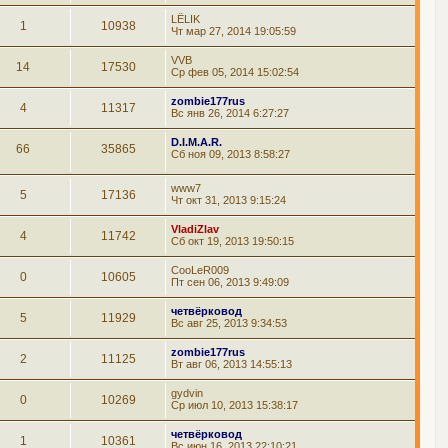
LЁLIK
1
10938
Чт мар 27, 2014 19:05:59
VVB
14
17530
Ср фев 05, 2014 15:02:54
zombie177rus
4
11317
Вс янв 26, 2014 6:27:27
D.I.M.A.R.
66
35865
Сб ноя 09, 2013 8:58:27
www7
5
17136
Чт окт 31, 2013 9:15:24
VladiZlav
4
11742
Сб окт 19, 2013 19:50:15
CooLeR009
0
10605
Пт сен 06, 2013 9:49:09
четвёрковод
5
11929
Вс авг 25, 2013 9:34:53
zombie177rus
2
11125
Вт авг 06, 2013 14:55:13
gydvin
0
10269
Ср июл 10, 2013 15:38:17
четвёрковод
1
10361
Вс июн 16, 2013 22:10:21