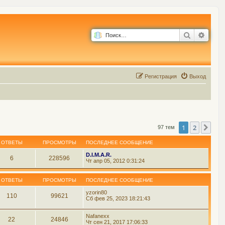
Поиск
Расш
Р
е
г
и
с
т
р
а
ц
и
я
Выход
1
2
Сле
97 тем
ОТВЕТЫ
ПРОСМОТРЫ
ПОСЛЕДНЕЕ СООБЩЕНИЕ
D.I.M.A.R.
6
228596
Чт апр 05, 2012 0:31:24
ОТВЕТЫ
ПРОСМОТРЫ
ПОСЛЕДНЕЕ СООБЩЕНИЕ
yzorin80
110
99621
Сб фев 25, 2023 18:21:43
Nafanexx
22
24846
Чт сен 21, 2017 17:06:33