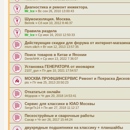
Диагностика и ремонт инжектора.
Mr_Ice
» Вс сен 26, 2010 13:00:43
Шумоизоляция. Москва.
Bemrik
» Сб ноя 10, 2012 8:46:37
Правила раздела
Mr_Ice
» Ср июн 16, 2010 12:50:33
Действующие скидки для форума от интернет-магазина
msm.silich
» Вт ноя 12, 2013 13:57:35
Поиск товаров в Китае и Японии
DenisNHK
» Ср июл 13, 2022 7:36:07
Установка ГЕНЕРАТОРА от иномарки
2107_gun
» Пт дек 10, 2021 17:54:57
МОСКВА ПРОФШИНСЕРВИС Ремонт и Покраска Дисков
pts
» Пт янв 25, 2013 20:50:23
Откататься онлайн
Фёдоров
» Чт дек 20, 2018 14:53:41
Сервис для классики в ЮАО Москвы
SergeTs14
» Пн авг 27, 2018 11:12:17
Пескоструйные и сварочные работы
Сахар
» Чт окт 26, 2017 15:44:24
двухрядные подшипники на классику + планшайбы