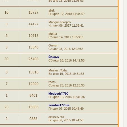
Вс апр 15, 2018 21:05:03
allek
10
15727
Пн фев 12, 2018 14:44:57
MnogoFarkopov
0
14127
Чт июл 06, 2017 11:39:41
Миша
5
10713
Сб янв 14, 2017 18:53:51
Олимп
8
13540
Ср авг 03, 2016 12:22:53
Йожык
30
25498
Сб июл 16, 2016 14:42:55
Master_Yoda
0
13316
Вс июн 19, 2016 19:31:53
гость
7
12020
Ср мар 23, 2016 12:13:35
Medved@790
1
9461
Пн фев 15, 2016 16:41:36
zombie177rus
23
15885
Пн дек 07, 2015 10:48:49
alexsuv781
2
9888
Вс дек 06, 2015 10:24:58