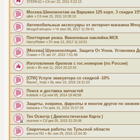
STEPA 62
» Сб окт 22, 2011 9:22:13
Москва.Шиномонтаж на Варшвке 125 корп. 3 скидки 1
allek
» Сб янв 15, 2011 10:38:10
Автомобильные аксессуары от интернет-магазина Mno
MnogoFarkopov
» Чт июл 06, 2017 11:39:41
Плоттерная резка. Виниловые наклейки.МСК
HarryPlotter
» Пт янв 13, 2017 11:10:51
[Москва] Шумоизоляция. Защита От Угона. Установка Д
Олимп
» Пт авг 07, 2015 7:51:48
Изготовление брелков с гос.номером (по России)
strob
» Вт ноя 11, 2014 20:23:18
[СПб] Услуги эвакуатора со скидкой -10%
Master_Yoda
» Вс июн 19, 2016 19:31:53
Поиск и доставка запчастей
kolobok
» Ср ноя 05, 2014 19:46:58
Защиты, коврики, фаркопы и многое другое по низким
babauka
» Пн фев 15, 2016 15:57:29
Тех Осмотр ( Диагностическая Карта )
murmon
» Сб дек 05, 2015 22:25:06
Сварочные работы по Тульской области
alexsuv781
» Вс ноя 29, 2015 12:04:30