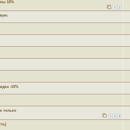
допы 10%
1
2
овую.
идка -10%
 только
1
2
3
ть)