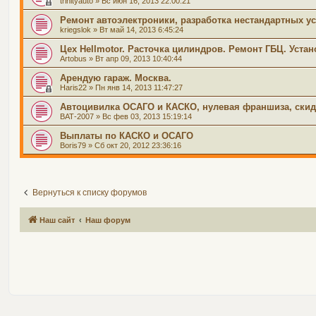
trinityauto
» Вс июн 16, 2013 22:00:21
Ремонт автоэлектроники, разработка нестандартных ус
kriegslok
» Вт май 14, 2013 6:45:24
Цех Hellmotor. Расточка цилиндров. Ремонт ГБЦ. Устан
Artobus
» Вт апр 09, 2013 10:40:44
Арендую гараж. Москва.
Haris22
» Пн янв 14, 2013 11:47:27
Автоцивилка ОСАГО и КАСКО, нулевая франшиза, скид
ВАТ-2007
» Вс фев 03, 2013 15:19:14
Выплаты по КАСКО и ОСАГО
Boris79
» Сб окт 20, 2012 23:36:16
Вернуться к списку форумов
Наш сайт
Наш форум