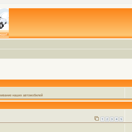
живание наших автомобилей
1
2
3
4
5