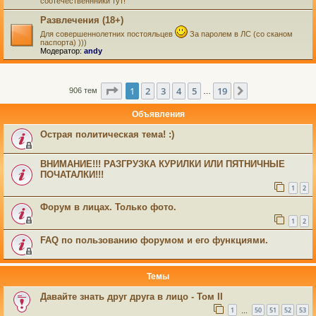
соотечественнники тут!
Развлечения (18+)
Для совершеннолетних постояльцев
За паролем в ЛС (со сканом
паспорта) )))
Модератор:
andy
Страница
1
из
19
1
2
3
4
5
19
След.
906 тем
…
Объявления
Острая политическая тема! :)
ВНИМАНИЕ!!! РАЗГРУЗКА КУРИЛКИ ИЛИ ПЯТНИЧНЫЕ
ПОЧАТАЛКИ!!!
1
2
Форум в лицах. Только фото.
1
2
FAQ по пользованию форумом и его функциями.
Темы
Давайте знать друг друга в лицо - Том II
1
50
51
52
53
…