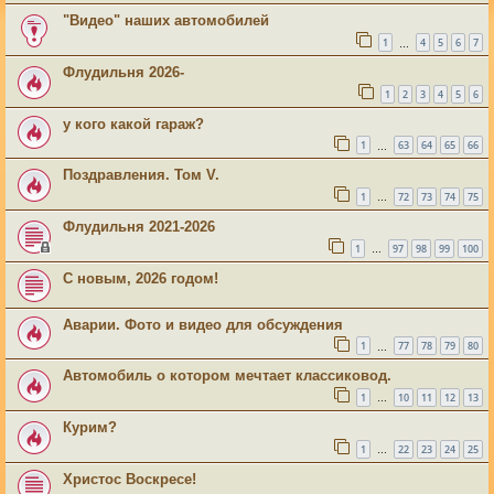
"Видео" наших автомобилей
1
4
5
6
7
…
Флудильня 2026-
1
2
3
4
5
6
у кого какой гараж?
1
63
64
65
66
…
Поздравления. Том V.
1
72
73
74
75
…
Флудильня 2021-2026
1
97
98
99
100
…
С новым, 2026 годом!
Аварии. Фото и видео для обсуждения
1
77
78
79
80
…
Автомобиль о котором мечтает классиковод.
1
10
11
12
13
…
Курим?
1
22
23
24
25
…
Христос Воскресе!