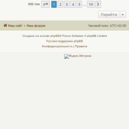
Страница
1
из
19
1
2
3
4
5
19
След.
906 тем
…
Перейти
Наш сайт
Наш форум
Часовой пояс:
UTC+01:00
Создано на основе
phpBB
® Forum Software © phpBB Limited
Русская поддержка phpBB
Конфиденциальность
|
Правила