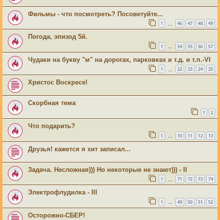
Фильмы - что посмотреть? Посоветуйте...
1
46
47
48
49
…
Погода, эпизод 5й.
1
54
55
56
57
…
Чудаки на букву "м" на дорогах, парковках и т.д. и т.п.-VI
1
22
23
24
25
…
Христос Воскресе!
Скорбная тема
1
2
Что подарить?
1
10
11
12
13
…
Друзья! кажется я хит записал...
Задача. Несложная))) Но некоторые не знают))) - II
1
71
72
73
74
…
Электрофлудилка - III
1
49
50
51
52
…
Осторожно-СБЕР!