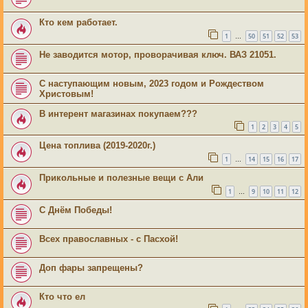
Кто кем работает.
1
50
51
52
53
…
Не заводится мотор, проворачивая ключ. ВАЗ 21051.
С наступающим новым, 2023 годом и Рождеством
Христовым!
В интерент магазинах покупаем???
1
2
3
4
5
Цена топлива (2019-2020г.)
1
14
15
16
17
…
Прикольные и полезные вещи с Али
1
9
10
11
12
…
С Днём Победы!
Всех православных - с Пасхой!
Доп фары запрещены?
Кто что ел