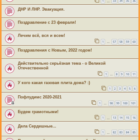
1
33
34
35
36
…
ДНР И ЛНР. Эвакуация.
Поздравление с 23 февраля!
Лечим всё, вся и всем!
1
57
58
59
60
…
Поздравления с Новым, 2022 годом!
Действительно серьёзная тема - о Великой
Отечественной
1
8
9
10
11
…
У кого какая газовая плита дома? :)
1
2
3
4
5
6
Пофлудимс 2020-2021
1
98
99
100
101
…
Будем грамотными!
1
13
14
15
16
…
Дела Сердешные...
1
82
83
84
85
…