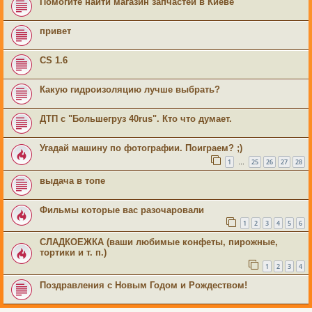
Помогите найти магазин запчастей в Киеве
привет
CS 1.6
Какую гидроизоляцию лучше выбрать?
ДТП с "Большегруз 40rus". Кто что думает.
Угадай машину по фотографии. Поиграем? ;)
1
25
26
27
28
…
выдача в топе
Фильмы которые вас разочаровали
1
2
3
4
5
6
СЛАДКОЕЖКА (ваши любимые конфеты, пирожные,
тортики и т. п.)
1
2
3
4
Поздравления с Новым Годом и Рождеством!