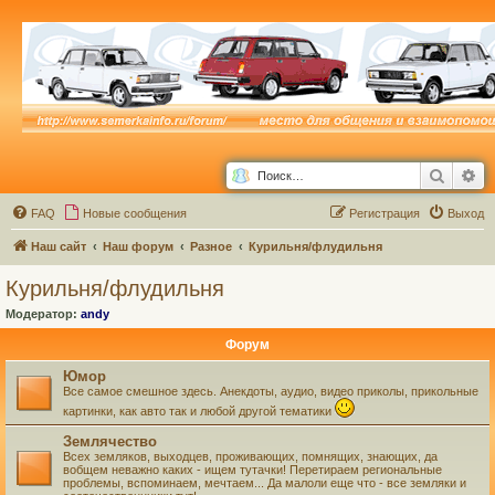
Поиск
Ра
FAQ
Новые сообщения
Р
е
г
и
с
т
р
а
ц
и
я
Выход
Наш сайт
Наш форум
Разное
Курильня/флудильня
Курильня/флудильня
Модератор:
andy
Форум
Юмор
Все самое смешное здесь. Анекдоты, аудио, видео приколы, прикольные
картинки, как авто так и любой другой тематики
Землячество
Всех земляков, выходцев, проживающих, помнящих, знающих, да
вобщем неважно каких - ищем тутачки! Перетираем региональные
проблемы, вспоминаем, мечтаем... Да малоли еще что - все земляки и