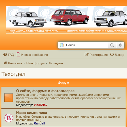
Поиск
Ра
FAQ
Новые сообщения
Р
е
г
и
с
т
р
а
ц
и
я
Выход
Наш сайт
Наш форум
Техотдел
Техотдел
Форум
О сайте, форуме и фотогалерее
Делимся впечатлениями, предложениями, жалобами и прочими
прелестями по поводу работоспособности/неработоспособности наших
сервисов.
Модератор:
VladiZlav
Наша символика
Наклейки, большие и маленькие, в перспективе ксивы, значки, рамки и
прочие плюшки :)
Модератор:
Randall