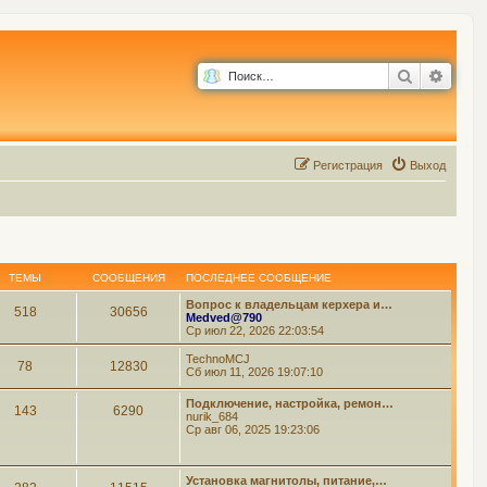
Поиск
Расш
Р
е
г
и
с
т
р
а
ц
и
я
Выход
ТЕМЫ
СООБЩЕНИЯ
ПОСЛЕДНЕЕ СООБЩЕНИЕ
Вопрос к владельцам керхера и…
518
30656
Medved@790
Ср июл 22, 2026 22:03:54
TechnoMCJ
78
12830
Сб июл 11, 2026 19:07:10
Подключение, настройка, ремон…
143
6290
nurik_684
Ср авг 06, 2025 19:23:06
Установка магнитолы, питание,…