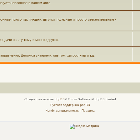
ио установленное в вашем авто
ронные примочки, плюшки, штучки, полезные и просто увеселительные -
редачи на эту тему и многое другое.
аправлений. Делимся знаниями, опытом, хитростями и т.д.
Создано на основе
phpBB
® Forum Software © phpBB Limited
Русская поддержка phpBB
Конфиденциальность
|
Правила