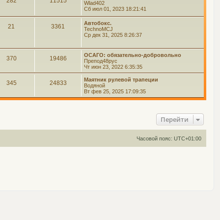
282
11515
Wlad402
Сб июл 01, 2023 18:21:41
Автобокс.
21
3361
TechnoMCJ
Ср дек 31, 2025 8:26:37
ОСАГО: обязательно-добровольно
370
19486
Препод48рус
Чт июн 23, 2022 6:35:35
Маятник рулевой трапеции
345
24833
Водяной
Вт фев 25, 2025 17:09:35
Перейти
Часовой пояс:
UTC+01:00