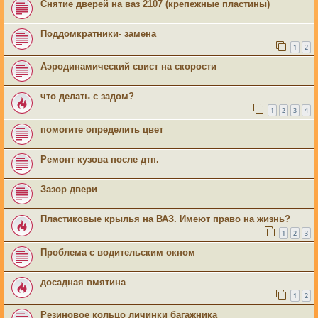
Снятие дверей на ваз 2107 (крепежные пластины)
Поддомкратники- замена
1
2
Аэродинамический свист на скорости
что делать с задом?
1
2
3
4
помогите определить цвет
Ремонт кузова после дтп.
Зазор двери
Пластиковые крылья на ВАЗ. Имеют право на жизнь?
1
2
3
Проблема с водительским окном
досадная вмятина
1
2
Резиновое кольцо личинки багажника