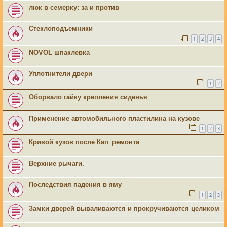
люк в семерку: за и против
Стеклоподъемники
1
2
3
4
NOVOL шпаклевка
Уплотнители двери
1
2
Оборвало гайку крепления сиденья
Применение автомобильного пластилина на кузове
1
2
3
Кривой кузов после Кап_ремонта
Верхние рычаги.
Последствия падения в яму
1
2
3
Замки дверей вываливаются и прокручиваются целиком