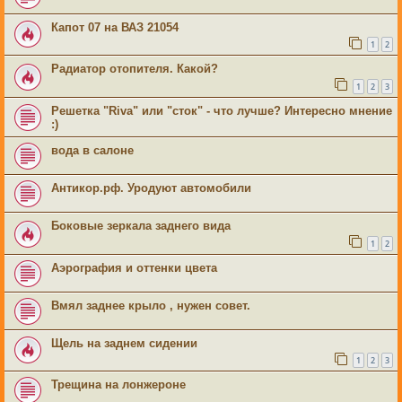
Капот 07 на ВАЗ 21054
1
2
Радиатор отопителя. Какой?
1
2
3
Решетка "Riva" или "сток" - что лучше? Интересно мнение
:)
вода в салоне
Антикор.рф. Уродуют автомобили
Боковые зеркала заднего вида
1
2
Аэрография и оттенки цвета
Вмял заднее крыло , нужен совет.
Щель на заднем сидении
1
2
3
Трещина на лонжероне