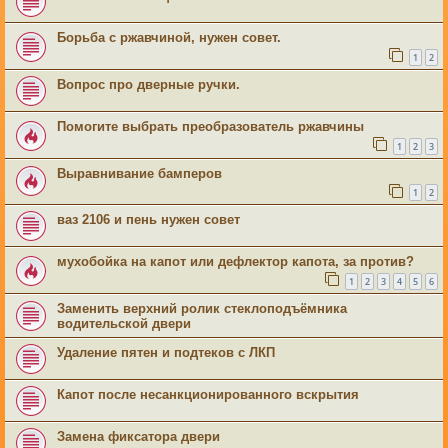
Борьба с ржавчиной, нужен совет.
1
2
Вопрос про дверные ручки.
Помогите выбрать преобразователь ржавчины
1
2
3
Выравнивание бамперов
1
2
ваз 2106 и пень нужен совет
мухобойка на капот или дефлектор капота, за против?
1
2
3
4
5
6
Заменить верхний ролик стеклоподъёмника
водительской двери
Удаление пятен и подтеков с ЛКП
Капот после несанкционированного вскрытия
Замена фиксатора двери