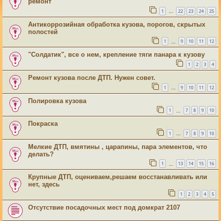
ремонт
1
22
23
24
25
…
Антикоррозийная обработка кузова, порогов, скрытых
полостей
1
9
10
11
12
…
"Солдатик", все о нем, крепление тяги панара к кузову
1
2
3
4
Ремонт кузова после ДТП. Нужен совет.
1
9
10
11
12
…
Полировка кузова
1
7
8
9
10
…
Покраска
1
7
8
9
10
…
Мелкие ДТП, вмятины , царапины, пара элементов, что
делать?
1
13
14
15
16
…
Крупные ДТП, оцениваем,решаем восстанавливать или
нет, здесь
1
2
3
4
5
Отсутствие посадочных мест под домкрат 2107