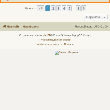
Страница
1
из
8
1
2
3
4
5
8
След.
362 темы
…
Перейти
Наш сайт
Наш форум
Часовой пояс:
UTC+01:00
Создано на основе
phpBB
® Forum Software © phpBB Limited
Русская поддержка phpBB
Конфиденциальность
|
Правила