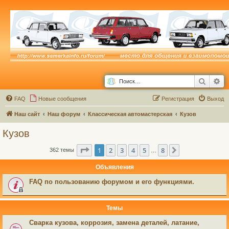
Поиск
Ра
FAQ
Новые сообщения
Р
е
г
и
с
т
р
а
ц
и
я
Выход
Наш сайт
Наш форум
Классическая автомастерская
Кузов
Кузов
Страница
1
из
8
1
2
3
4
5
8
След.
362 темы
…
Объявления
FAQ по пользованию форумом и его функциями.
Темы
Сварка кузова, коррозия, замена деталей, латание,