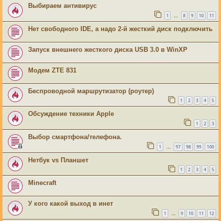
Выбираем антивирус
1
8
9
10
11
…
Нет свободного IDE, а надо 2-й жесткий диск подключить
Запуск внешнего жесткого диска USB 3.0 в WinXP
Модем ZTE 831
Беспроводной маршрутизатор (роутер)
1
2
3
4
5
Обсуждение техники Apple
1
2
3
Выбор смартфона/телефона.
1
97
98
99
100
…
Нетбук vs Планшет
1
2
3
4
5
Minecraft
У кого какой выход в инет
1
9
10
11
12
…