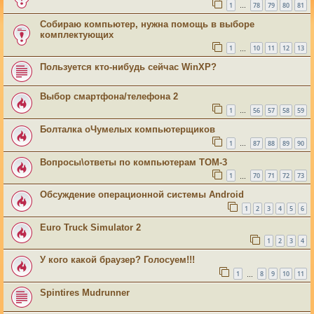
1
78
79
80
81
…
Собираю компьютер, нужна помощь в выборе
комплектующих
1
10
11
12
13
…
Пользуется кто-нибудь сейчас WinXP?
Выбор смартфона/телефона 2
1
56
57
58
59
…
Болталка оЧумелых компьютерщиков
1
87
88
89
90
…
Вопросы\ответы по компьютерам ТОМ-3
1
70
71
72
73
…
Обсуждение операционной системы Android
1
2
3
4
5
6
Euro Truck Simulator 2
1
2
3
4
У кого какой браузер? Голосуем!!!
1
8
9
10
11
…
Spintires Mudrunner