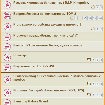
Ресурса Кинопоиск больше нет. ( R.I.P. Kinopoisk.
1
2
Вопросы\ответы по компьютерам ТОМ-2
1
97
98
99
100
…
Кто с какого устройства заходит в интернет?
1
2
Кто хочет подзаработать - починить сайт?
Ремонт БП системного блока, нужна помощь
Принтер
1
2
3
Ищу конвертер DVD --> AVI
Я классиковод с IT специальностью, пытаюсь завязать с
профес
1
2
3
Источник бесперебойного питания (ИБП, UPS)
1
2
3
Samsung Galaxy Grand