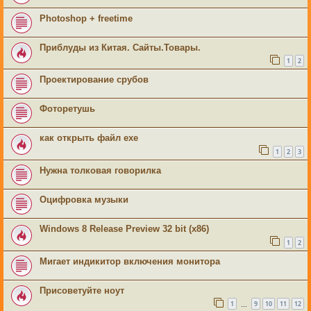
Photoshop + freetime
Приблуды из Китая. Сайты.Товары.
1
2
Проектирование срубов
Фоторетушь
как открыть файл ехе
1
2
3
Нужна толковая говорилка
Оцифровка музыки
Windows 8 Release Preview 32 bit (x86)
1
2
Мигает индикитор включения монитора
Присоветуйте ноут
1
9
10
11
12
…