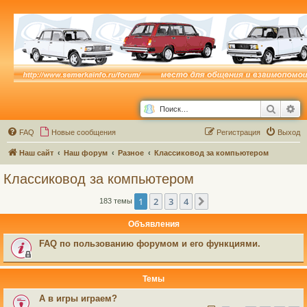
Поиск
Ра
FAQ
Новые сообщения
Р
е
г
и
с
т
р
а
ц
и
я
Выход
Наш сайт
Наш форум
Разное
Классиковод за компьютером
Классиковод за компьютером
1
2
3
4
След.
183 темы
Объявления
FAQ по пользованию форумом и его функциями.
Темы
А в игры играем?