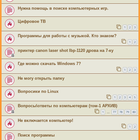
Нужна помощь в поиске компьютерных игр.
Цифровое ТВ
1
2
3
Программы для работы с музыкой. Кто знаком?
1
2
принтер canon laser shot lbp-1120 дрова на 7-ку
Где можно скачать Windows 7?
1
2
3
Не могу открыть папку
Вопросики по Linux
1
2
3
4
5
Вопросы\ответы по компьютерам (том-1 АРХИВ)
1
77
78
79
80
…
Не включается компьютер!
1
2
Поиск программы