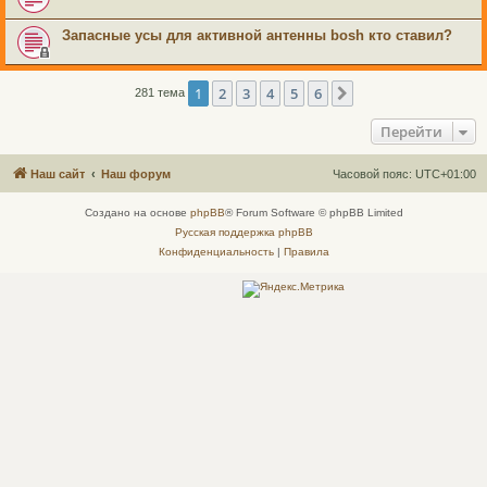
Запасные усы для активной антенны bosh кто ставил?
1
2
3
4
5
6
След.
281 тема
Перейти
Наш сайт
Наш форум
Часовой пояс:
UTC+01:00
Создано на основе
phpBB
® Forum Software © phpBB Limited
Русская поддержка phpBB
Конфиденциальность
|
Правила