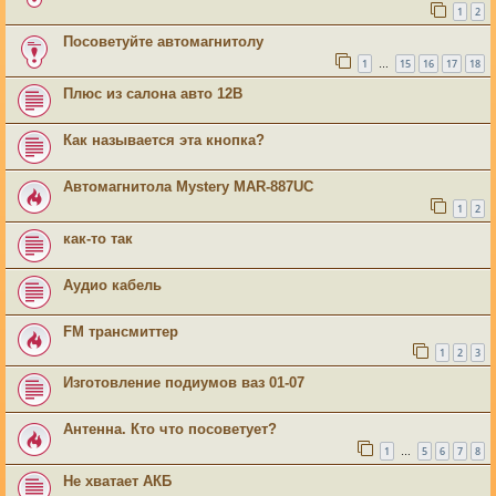
1
2
Посоветуйте автомагнитолу
1
15
16
17
18
…
Плюс из салона авто 12В
Как называется эта кнопка?
Автомагнитола Mystery MAR-887UC
1
2
как-то так
Аудио кабель
FM трансмиттер
1
2
3
Изготовление подиумов ваз 01-07
Антенна. Кто что посоветует?
1
5
6
7
8
…
Не хватает АКБ