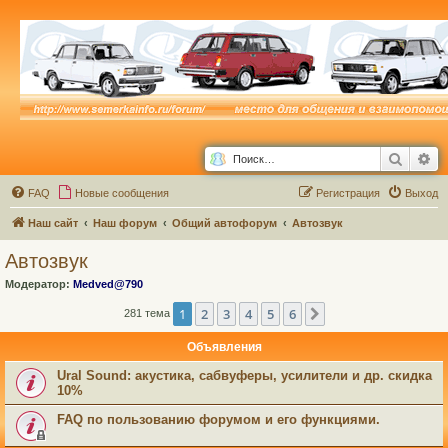
Поиск
Ра
FAQ
Новые сообщения
Р
е
г
и
с
т
р
а
ц
и
я
Выход
Наш сайт
Наш форум
Общий автофорум
Автозвук
Автозвук
Модератор:
Medved@790
1
2
3
4
5
6
След.
281 тема
Объявления
Ural Sound: акустика, сабвуферы, усилители и др. скидка
10%
FAQ по пользованию форумом и его функциями.