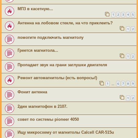
МП3 в касетную...
1
2
3
4
5
Антенна на лобовом стекле, на что приклеить?
1
2
помогите подключить магнитолу
Греется магнитола...
1
2
Пропадает звук на грани заглушки двигателя
Ремонт автомагнитолы (есть вопросы!)
1
6
7
8
9
…
Фонит антенна
1
2
2дин магнитофон в 2107.
совет по системы pioneer 4050
Ищу микросхему от магнитолы Calcell CAR-515u