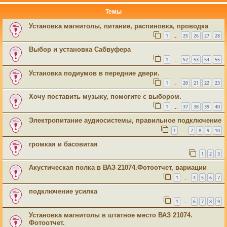
Темы
Установка магнитолы, питание, распиновка, проводка
1
25
26
27
28
…
Выбор и установка Сабвуфера
1
52
53
54
55
…
Установка подиумов в передние двери.
1
20
21
22
23
…
Хочу поставить музыку, помогите с выбором.
1
37
38
39
40
…
Электропитание аудиосистемы, правильное подключение
1
7
8
9
10
…
громкая и басовитая
1
2
3
Акустическая полка в ВАЗ 21074.Фотоотчет, вариации
1
4
5
6
7
…
подключение усилка
1
6
7
8
9
…
Установка магнитолы в штатное место ВАЗ 21074.
Фотоотчет.