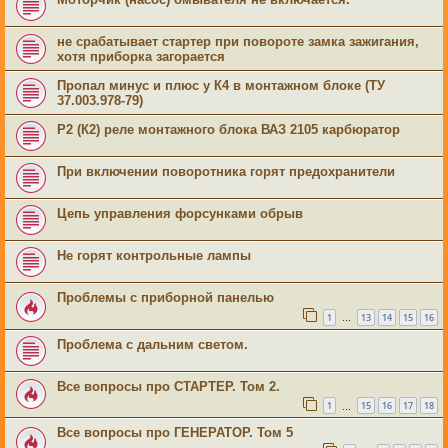
не срабатывает стартер при повороте замка зажигания,
хотя приборка загорается
Пропал минус и плюс у К4 в монтажном блоке (ТУ
37.003.978-79)
Р2 (К2) реле монтажного блока ВАЗ 2105 карбюратор
При включении поворотника горят предохранители
Цепь управления форсунками обрыв
Не горят контрольные лампы
Проблемы с приборной панелью
1
13
14
15
16
…
Проблема с дальним светом.
Все вопросы про СТАРТЕР. Том 2.
1
15
16
17
18
…
Все вопросы про ГЕНЕРАТОР. Том 5