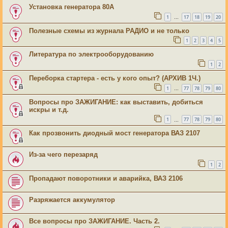
Установка генератора 80А
1
17
18
19
20
…
Полезные схемы из журнала РАДИО и не только
1
2
3
4
5
Литература по электрооборудованию
1
2
Переборка стартера - есть у кого опыт? (АРХИВ 1Ч.)
1
77
78
79
80
…
Вопросы про ЗАЖИГАНИЕ: как выставить, добиться
искры и т.д.
1
77
78
79
80
…
Как прозвонить диодный мост генератора ВАЗ 2107
Из-за чего перезаряд
1
2
Пропадают поворотники и аварийка, ВАЗ 2106
Разряжается аккумулятор
Все вопросы про ЗАЖИГАНИЕ. Часть 2.