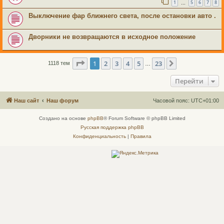
1
5
6
7
8
…
Выключение фар ближнего света, после остановки авто .
Дворники не возвращаются в исходное положение
Страница
1
из
23
1
2
3
4
5
23
След.
1118 тем
…
Перейти
Наш сайт
Наш форум
Часовой пояс:
UTC+01:00
Создано на основе
phpBB
® Forum Software © phpBB Limited
Русская поддержка phpBB
Конфиденциальность
|
Правила