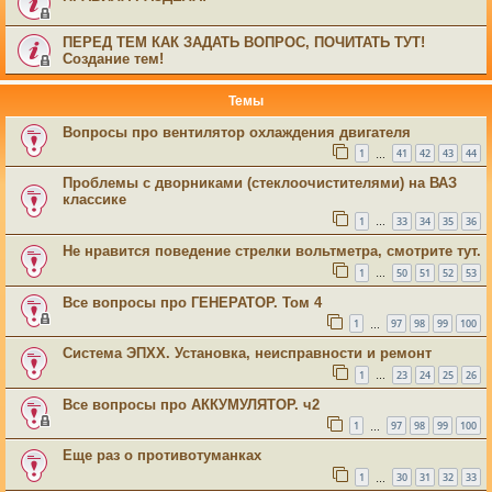
ПЕРЕД ТЕМ КАК ЗАДАТЬ ВОПРОС, ПОЧИТАТЬ ТУТ!
Создание тем!
Темы
Вопросы про вентилятор охлаждения двигателя
1
41
42
43
44
…
Проблемы с дворниками (стеклоочистителями) на ВАЗ
классике
1
33
34
35
36
…
Не нравится поведение стрелки вольтметра, смотрите тут.
1
50
51
52
53
…
Все вопросы про ГЕНЕРАТОР. Том 4
1
97
98
99
100
…
Система ЭПХХ. Установка, неисправности и ремонт
1
23
24
25
26
…
Все вопросы про АККУМУЛЯТОР. ч2
1
97
98
99
100
…
Еще раз о противотуманках
1
30
31
32
33
…