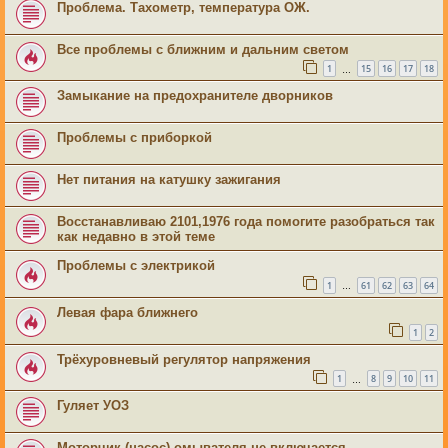
Проблема. Тахометр, температура ОЖ.
Все проблемы с ближним и дальним светом
1
15
16
17
18
…
Замыкание на предохранителе дворников
Проблемы с приборкой
Нет питания на катушку зажигания
Восстанавливаю 2101,1976 года помогите разобраться так
как недавно в этой теме
Проблемы с электрикой
1
61
62
63
64
…
Левая фара ближнего
1
2
Трёхуровневый регулятор напряжения
1
8
9
10
11
…
Гуляет УОЗ
Моторчик (насос) омывателя не включается.