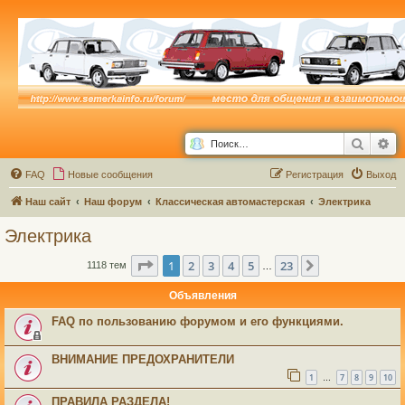
Поиск
Ра
FAQ
Новые сообщения
Р
е
г
и
с
т
р
а
ц
и
я
Выход
Наш сайт
Наш форум
Классическая автомастерская
Электрика
Электрика
Страница
1
из
23
1
2
3
4
5
23
След.
1118 тем
…
Объявления
FAQ по пользованию форумом и его функциями.
ВНИМАНИЕ ПРЕДОХРАНИТЕЛИ
1
7
8
9
10
…
ПРАВИЛА РАЗДЕЛА!