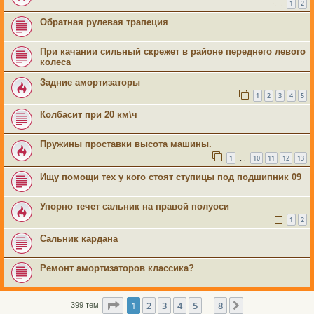
1
2
Обратная рулевая трапеция
При качании сильный скрежет в районе переднего левого
колеса
Задние амортизаторы
1
2
3
4
5
Колбасит при 20 км\ч
Пружины проставки высота машины.
1
10
11
12
13
…
Ищу помощи тех у кого стоят ступицы под подшипник 09
Упорно течет сальник на правой полуоси
1
2
Сальник кардана
Ремонт амортизаторов классика?
Страница
1
из
8
1
2
3
4
5
8
След.
399 тем
…