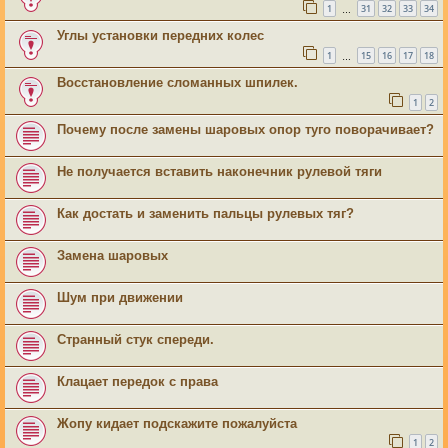
1
31
32
33
34
…
Углы установки передних колес
1
15
16
17
18
…
Восстановление сломанных шпилек.
1
2
Почему после замены шаровых опор туго поворачивает?
Не получается вставить наконечник рулевой тяги
Как достать и заменить пальцы рулевых тяг?
Замена шаровых
Шум при движении
Странный стук спереди.
Клацает передок с права
Жопу кидает подскажите пожалуйста
1
2