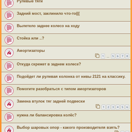
Рулевые тяги
Задний мост, заклинило что-то(((
Вылетело заднее колесо на ходу
Стойка или ..?
Амортизаторы
1
5
6
7
8
…
Откуда скрежет в заднем колесе?
Подойдет ли рулевая колонка от нивы 2121 на классику.
Помогите разобраться с типом амортизаторов
Замена втулок тяг задней подвески
1
2
3
4
5
6
нужна ли балансировка колёс?
Выбор шаровых опор - какого производителя взять?