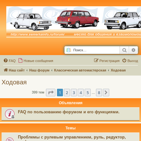
Поиск
Ра
FAQ
Новые сообщения
Р
е
г
и
с
т
р
а
ц
и
я
Выход
Наш сайт
Наш форум
Классическая автомастерская
Ходовая
Ходовая
Страница
1
из
8
1
2
3
4
5
8
След.
399 тем
…
Объявления
FAQ по пользованию форумом и его функциями.
Темы
Проблемы с рулевым управлением, руль, редуктор,