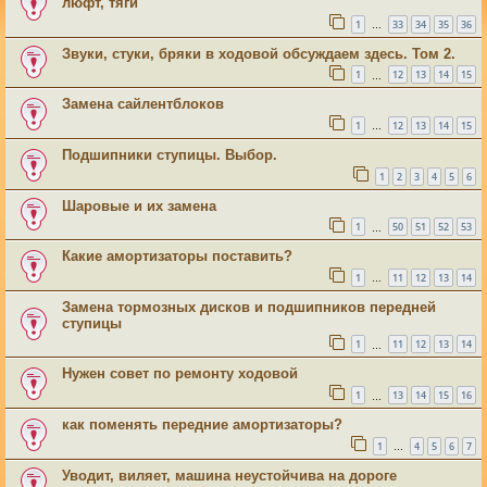
люфт, тяги
1
33
34
35
36
…
Звуки, стуки, бряки в ходовой обсуждаем здесь. Том 2.
1
12
13
14
15
…
Замена сайлентблоков
1
12
13
14
15
…
Подшипники ступицы. Выбор.
1
2
3
4
5
6
Шаровые и их замена
1
50
51
52
53
…
Какие амортизаторы поставить?
1
11
12
13
14
…
Замена тормозных дисков и подшипников передней
ступицы
1
11
12
13
14
…
Нужен совет по ремонту ходовой
1
13
14
15
16
…
как поменять передние амортизаторы?
1
4
5
6
7
…
Уводит, виляет, машина неустойчива на дороге