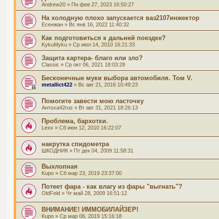
Andrew20
» Пн фев 27, 2023 16:50:27
На холодную плохо запускается ваз2107инжектор
Есенжан
» Вс янв 16, 2022 11:40:32
Как подготовиться к дальней поездке?
KykuMyku
» Ср июл 14, 2010 16:21:33
Защита картера- благо или зло?
Classic
» Ср окт 06, 2021 18:03:28
Бесконечные муки выбора автомобиля. Том V.
metallict422
» Вс авг 21, 2016 10:49:23
Помогите завести мою ласточку
Антоха42rus
» Вт авг 31, 2021 18:26:13
Проблема, бархотки.
Lexx
» Сб июн 12, 2010 16:22:07
накрутка спидометра
ШКОДНИК
» Пт дек 04, 2009 11:58:31
Выхлопная
Kupo
» Сб мар 23, 2019 23:37:00
Потеет фара - как влагу из фары "выгнать"?
OldFeld
» Чт май 28, 2009 16:51:12
ВНИМАНИЕ! ИММОБИЛАЙЗЕР!
Kupo
» Ср мар 06, 2019 15:16:18