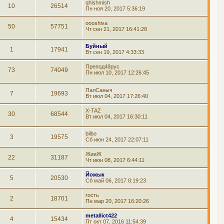
qhishmish
10
26514
Пн ноя 20, 2017 5:36:19
oooshiva
50
57751
Чт сен 21, 2017 16:41:28
Буйный
1
17941
Вт сен 19, 2017 4:33:33
Препод48рус
73
74049
Пн июл 10, 2017 12:26:45
ПалСаныч
7
19693
Вт июл 04, 2017 17:26:40
X-TAZ
30
68544
Вт июл 04, 2017 16:30:11
bilbo
3
19575
Сб июн 24, 2017 22:07:11
ЖииЖ
22
31187
Чт июн 08, 2017 6:44:11
Йожык
5
20530
Сб май 06, 2017 8:19:23
гость
2
18701
Пн мар 20, 2017 16:20:26
metallict422
4
15434
Пт окт 07, 2016 11:54:39