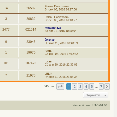
Роман Полюхович
14
26582
Вт сен 06, 2016 16:17:06
Роман Полюхович
3
20832
Вт сен 06, 2016 16:10:27
metallict422
2477
621514
Вс авг 21, 2016 10:50:04
Йожык
9
23045
Пн июл 25, 2016 18:48:09
гость
1
19670
Сб июн 04, 2016 17:12:52
гость
101
107473
Сб апр 30, 2016 22:32:09
LЁLIK
7
21975
Чт фев 11, 2016 21:08:34
Страница
1
из
7
1
2
3
4
5
7
Сле
345 тем
…
Перейти
Часовой пояс:
UTC+01:00