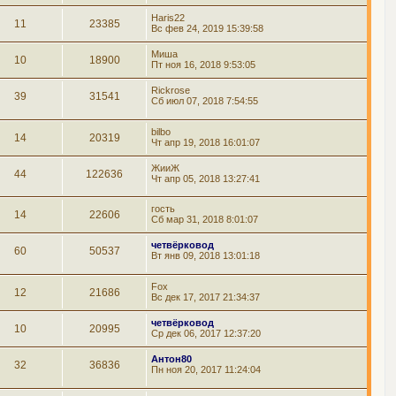
Haris22
11
23385
Вс фев 24, 2019 15:39:58
Миша
10
18900
Пт ноя 16, 2018 9:53:05
Rickrose
39
31541
Сб июл 07, 2018 7:54:55
bilbo
14
20319
Чт апр 19, 2018 16:01:07
ЖииЖ
44
122636
Чт апр 05, 2018 13:27:41
гость
14
22606
Сб мар 31, 2018 8:01:07
четвёрковод
60
50537
Вт янв 09, 2018 13:01:18
Fox
12
21686
Вс дек 17, 2017 21:34:37
четвёрковод
10
20995
Ср дек 06, 2017 12:37:20
Антон80
32
36836
Пн ноя 20, 2017 11:24:04