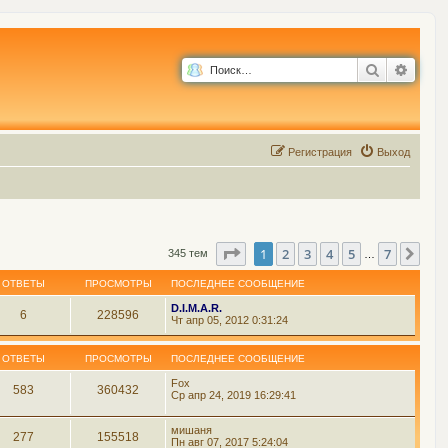
Поиск
Расш
Р
е
г
и
с
т
р
а
ц
и
я
Выход
Страница
1
из
7
1
2
3
4
5
7
Сле
345 тем
…
ОТВЕТЫ
ПРОСМОТРЫ
ПОСЛЕДНЕЕ СООБЩЕНИЕ
D.I.M.A.R.
6
228596
Чт апр 05, 2012 0:31:24
ОТВЕТЫ
ПРОСМОТРЫ
ПОСЛЕДНЕЕ СООБЩЕНИЕ
Fox
583
360432
Ср апр 24, 2019 16:29:41
мишаня
277
155518
Пн авг 07, 2017 5:24:04