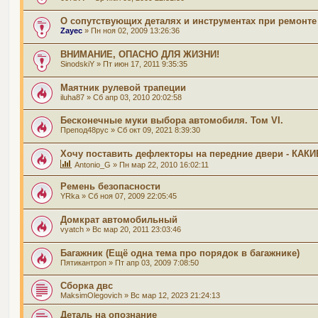
О сопутствующих деталях и инструментах при ремонте
Zayec
» Пн ноя 02, 2009 13:26:36
ВНИМАНИЕ, ОПАСНО ДЛЯ ЖИЗНИ!
SinodskiY
» Пт июн 17, 2011 9:35:35
Маятник рулевой трапеции
iluha87
» Сб апр 03, 2010 20:02:58
Бесконечные муки выбора автомобиля. Том VI.
Препод48рус
» Сб окт 09, 2021 8:39:30
Хочу поставить дефлекторы на передние двери - КАКИ
Antonio_G
» Пн мар 22, 2010 16:02:11
Ремень безопасности
YRka
» Сб ноя 07, 2009 22:05:45
Домкрат автомобильный
vyatch
» Вс мар 20, 2011 23:03:46
Багажник (Ещё одна тема про порядок в багажнике)
Пятикантроп
» Пт апр 03, 2009 7:08:50
Сборка двс
MaksimOlegovich
» Вс мар 12, 2023 21:24:13
Деталь на опознание