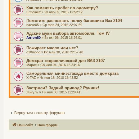
Как поменять пробег по одометру?
Ermolaeff
» Чт апр 09, 2015 12:52:12
Помогите распознать полку багажника Ваз 2104
nazar05
» Ср фев 24, 2016 22:07:59
Адские муки выбора автомобиля. Том IV
Антон80
» Вт окт 06, 2015 18:26:01
Пожирает масло или нет?
d10mond
» Вс май 30, 2010 22:57:48
Домкрат гидравлический для ВАЗ 2107
Мария
» Сб июн 04, 2016 15:34:16
Самодельная миниэстакада вместо домкрата
X-TAZ
» Чт ноя 18, 2010 16:43:52
Застряли? Задний привод? Ручник!
Жигуль
» Пн ноя 30, 2015 11:29:41
Вернуться к списку форумов
Наш сайт
Наш форум