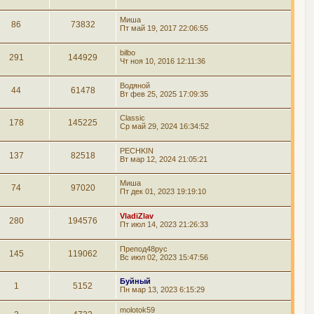
Миша
86
73832
Пт май 19, 2017 22:06:55
bilbo
291
144929
Чт ноя 10, 2016 12:11:36
Водяной
44
61478
Вт фев 25, 2025 17:09:35
Classic
178
145225
Ср май 29, 2024 16:34:52
PECHKIN
137
82518
Вт мар 12, 2024 21:05:21
Миша
74
97020
Пт дек 01, 2023 19:19:10
VladiZlav
280
194576
Пт июл 14, 2023 21:26:33
Препод48рус
145
119062
Вс июл 02, 2023 15:47:56
Буйный
1
5152
Пн мар 13, 2023 6:15:29
molotok59