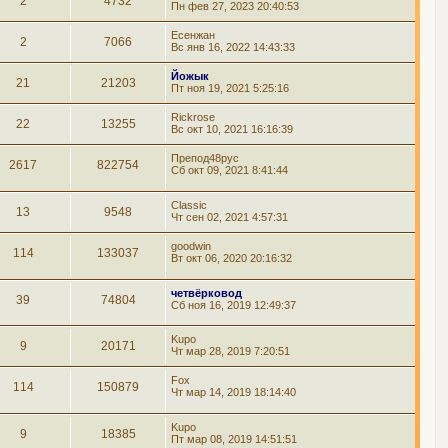
2
4732
Пн фев 27, 2023 20:40:53
Есенжан
2
7066
Вс янв 16, 2022 14:43:33
Йожык
21
21203
Пт ноя 19, 2021 5:25:16
Rickrose
22
13255
Вс окт 10, 2021 16:16:39
Препод48рус
2617
822754
Сб окт 09, 2021 8:41:44
Classic
13
9548
Чт сен 02, 2021 4:57:31
goodwin
114
133037
Вт окт 06, 2020 20:16:32
четвёрковод
39
74804
Сб ноя 16, 2019 12:49:37
Kupo
9
20171
Чт мар 28, 2019 7:20:51
Fox
114
150879
Чт мар 14, 2019 18:14:40
Kupo
9
18385
Пт мар 08, 2019 14:51:51