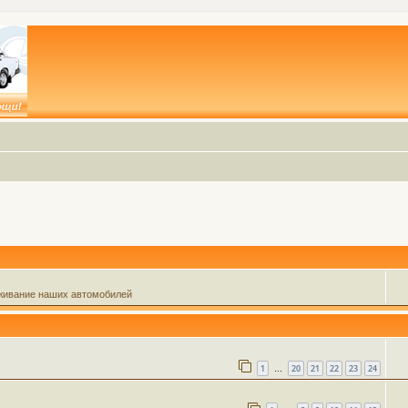
живание наших автомобилей
1
20
21
22
23
24
…