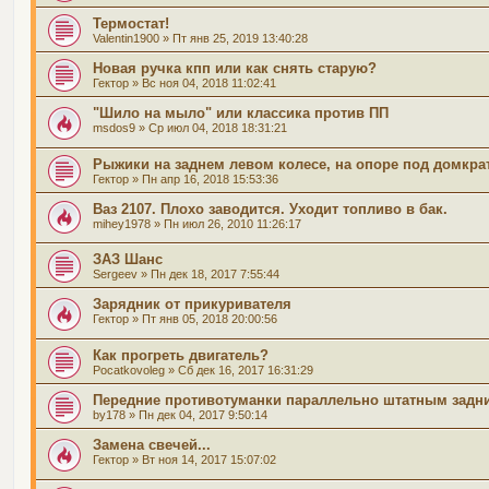
Термостат!
Valentin1900
» Пт янв 25, 2019 13:40:28
Новая ручка кпп или как снять старую?
Гектор
» Вс ноя 04, 2018 11:02:41
"Шило на мыло" или классика против ПП
msdos9
» Ср июл 04, 2018 18:31:21
Рыжики на заднем левом колесе, на опоре под домкра
Гектор
» Пн апр 16, 2018 15:53:36
Ваз 2107. Плохо заводится. Уходит топливо в бак.
mihey1978
» Пн июл 26, 2010 11:26:17
ЗАЗ Шанс
Sergeev
» Пн дек 18, 2017 7:55:44
Зарядник от прикуривателя
Гектор
» Пт янв 05, 2018 20:00:56
Как прогреть двигатель?
Pocatkovoleg
» Сб дек 16, 2017 16:31:29
Передние противотуманки параллельно штатным задн
by178
» Пн дек 04, 2017 9:50:14
Замена свечей...
Гектор
» Вт ноя 14, 2017 15:07:02