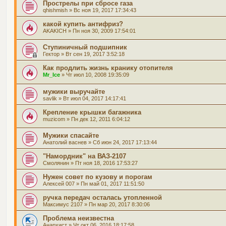
Прострелы при сбросе газа
qhishmish
» Вс ноя 19, 2017 17:34:43
какой купить антифриз?
AKAKICH
» Пн ноя 30, 2009 17:54:01
Ступиничный подшипник
Гектор
» Вт сен 19, 2017 3:52:18
Как продлить жизнь кранику отопителя
Mr_Ice
» Чт июл 10, 2008 19:35:09
мужики выручайте
savlik
» Вт июл 04, 2017 14:17:41
Крепление крышки багажника
muzicom
» Пн дек 12, 2011 6:04:12
Мужики спасайте
Анатолий васнев
» Сб июн 24, 2017 17:13:44
"Намордник" на ВАЗ-2107
Смолянин
» Пт ноя 18, 2016 17:53:27
Нужен совет по кузову и порогам
Алексей 007
» Пн май 01, 2017 11:51:50
ручка передач осталась утопленной
Максимус 2107
» Пн мар 20, 2017 8:30:06
Проблема неизвестна
Анархист
» Чт окт 06, 2016 18:17:58