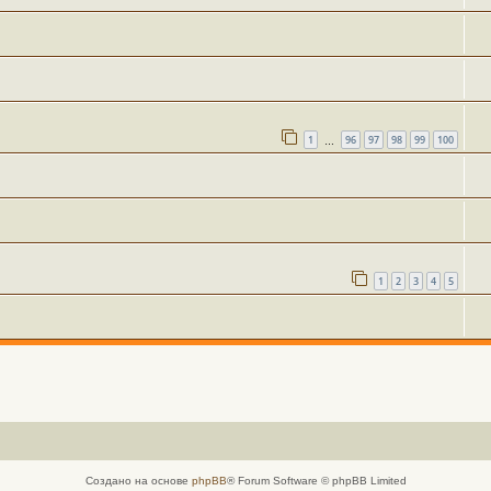
1
96
97
98
99
100
…
1
2
3
4
5
Создано на основе
phpBB
® Forum Software © phpBB Limited