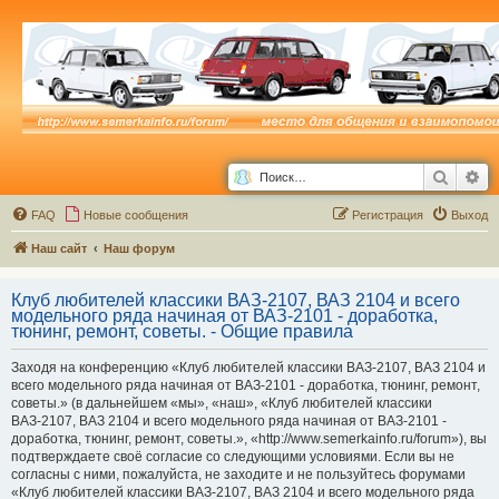
Поиск
Ра
FAQ
Новые сообщения
Р
е
г
и
с
т
р
а
ц
и
я
Выход
Наш сайт
Наш форум
Клуб любителей классики ВАЗ-2107, ВАЗ 2104 и всего
модельного ряда начиная от ВАЗ-2101 - доработка,
тюнинг, ремонт, советы. - Общие правила
Заходя на конференцию «Клуб любителей классики ВАЗ-2107, ВАЗ 2104 и
всего модельного ряда начиная от ВАЗ-2101 - доработка, тюнинг, ремонт,
советы.» (в дальнейшем «мы», «наш», «Клуб любителей классики
ВАЗ-2107, ВАЗ 2104 и всего модельного ряда начиная от ВАЗ-2101 -
доработка, тюнинг, ремонт, советы.», «http://www.semerkainfo.ru/forum»), вы
подтверждаете своё согласие со следующими условиями. Если вы не
согласны с ними, пожалуйста, не заходите и не пользуйтесь форумами
«Клуб любителей классики ВАЗ-2107, ВАЗ 2104 и всего модельного ряда