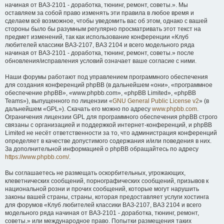
начиная от ВАЗ-2101 - доработка, тюнинг, ремонт, советы.». Мы
оставляем за собой право изменять эти правила в любое время и
сделаем всё возможное, чтобы уведомить вас об этом, однако с вашей
стороны было бы разумным регулярно просматривать этот текст на
предмет изменений, так как использование конференции «Клуб
любителей классики ВАЗ-2107, ВАЗ 2104 и всего модельного ряда
начиная от ВАЗ-2101 - доработка, тюнинг, ремонт, советы.» после
обновления/исправления условий означает ваше согласие с ними.
Наши форумы работают под управлением программного обеспечения
для создания конференций phpBB (в дальнейшем «они», «программное
обеспечение phpBB», «www.phpbb.com», «phpBB Limited», «phpBB
Teams»), выпущенного по лицензии «
GNU General Public License v2
» (в
дальнейшем «GPL»). Скачать его можно по адресу
www.phpbb.com
.
Ограничения лицензии GPL для программного обеспечения phpBB строго
связаны с организацией и поддержкой интернет-конференций, и phpBB
Limited не несёт ответственности за то, что администрация конференций
определяет в качестве допустимого содержания и/или поведения в них.
За дополнительной информацией о phpBB обращайтесь по адресу
https://www.phpbb.com/
.
Вы соглашаетесь не размещать оскорбительных, угрожающих,
клеветнических сообщений, порнографических сообщений, призывов к
национальной розни и прочих сообщений, которые могут нарушить
законы вашей страны, страны, которая предоставляет услуги хостинга
для форумов «Клуб любителей классики ВАЗ-2107, ВАЗ 2104 и всего
модельного ряда начиная от ВАЗ-2101 - доработка, тюнинг, ремонт,
советы.» или международное право. Попытки размещения таких