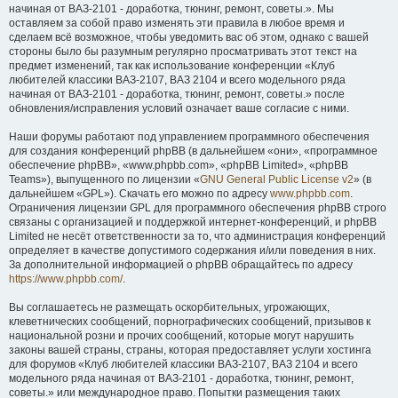
начиная от ВАЗ-2101 - доработка, тюнинг, ремонт, советы.». Мы
оставляем за собой право изменять эти правила в любое время и
сделаем всё возможное, чтобы уведомить вас об этом, однако с вашей
стороны было бы разумным регулярно просматривать этот текст на
предмет изменений, так как использование конференции «Клуб
любителей классики ВАЗ-2107, ВАЗ 2104 и всего модельного ряда
начиная от ВАЗ-2101 - доработка, тюнинг, ремонт, советы.» после
обновления/исправления условий означает ваше согласие с ними.
Наши форумы работают под управлением программного обеспечения
для создания конференций phpBB (в дальнейшем «они», «программное
обеспечение phpBB», «www.phpbb.com», «phpBB Limited», «phpBB
Teams»), выпущенного по лицензии «
GNU General Public License v2
» (в
дальнейшем «GPL»). Скачать его можно по адресу
www.phpbb.com
.
Ограничения лицензии GPL для программного обеспечения phpBB строго
связаны с организацией и поддержкой интернет-конференций, и phpBB
Limited не несёт ответственности за то, что администрация конференций
определяет в качестве допустимого содержания и/или поведения в них.
За дополнительной информацией о phpBB обращайтесь по адресу
https://www.phpbb.com/
.
Вы соглашаетесь не размещать оскорбительных, угрожающих,
клеветнических сообщений, порнографических сообщений, призывов к
национальной розни и прочих сообщений, которые могут нарушить
законы вашей страны, страны, которая предоставляет услуги хостинга
для форумов «Клуб любителей классики ВАЗ-2107, ВАЗ 2104 и всего
модельного ряда начиная от ВАЗ-2101 - доработка, тюнинг, ремонт,
советы.» или международное право. Попытки размещения таких