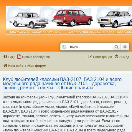
Поиск
Ра
FAQ
Новые сообщения
Р
е
г
и
с
т
р
а
ц
и
я
Выход
Наш сайт
Наш форум
Клуб любителей классики ВАЗ-2107, ВАЗ 2104 и всего
модельного ряда начиная от ВАЗ-2101 - доработка,
тюнинг, ремонт, советы. - Общие правила
Заходя на конференцию «Клуб любителей классики ВАЗ-2107, ВАЗ 2104 и
всего модельного ряда начиная от ВАЗ-2101 - доработка, тюнинг, ремонт,
советы.» (в дальнейшем «мы», «наш», «Клуб любителей классики
ВАЗ-2107, ВАЗ 2104 и всего модельного ряда начиная от ВАЗ-2101 -
доработка, тюнинг, ремонт, советы.», «http://www.semerkainfo.ru/forum»), вы
подтверждаете своё согласие со следующими условиями. Если вы не
согласны с ними, пожалуйста, не заходите и не пользуйтесь форумами
«Клуб любителей классики ВАЗ-2107, ВАЗ 2104 и всего модельного ряда