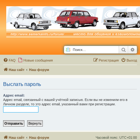
Поиск
Ра
FAQ
Новые сообщения
Р
е
г
и
с
т
р
а
ц
и
я
Выход
Наш сайт
Наш форум
Выслать пароль
Адрес email:
Адрес email, связанный с вашей учётной записью. Если вы не изменили его в
Личном разделе, то это адрес email, указанный вами при регистрации.
Наш сайт
Наш форум
Часовой пояс:
UTC+01:00