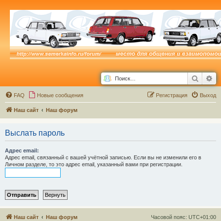
Поиск
Ра
FAQ
Новые сообщения
Р
е
г
и
с
т
р
а
ц
и
я
Выход
Наш сайт
Наш форум
Выслать пароль
Адрес email:
Адрес email, связанный с вашей учётной записью. Если вы не изменили его в
Личном разделе, то это адрес email, указанный вами при регистрации.
Наш сайт
Наш форум
Часовой пояс:
UTC+01:00