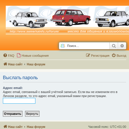
Поиск
Ра
FAQ
Новые сообщения
Р
е
г
и
с
т
р
а
ц
и
я
Выход
Наш сайт
Наш форум
Выслать пароль
Адрес email:
Адрес email, связанный с вашей учётной записью. Если вы не изменили его в
Личном разделе, то это адрес email, указанный вами при регистрации.
Наш сайт
Наш форум
Часовой пояс:
UTC+01:00