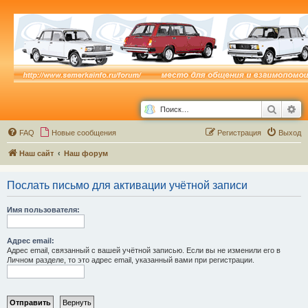
Поиск
Ра
FAQ
Новые сообщения
Р
е
г
и
с
т
р
а
ц
и
я
Выход
Наш сайт
Наш форум
Послать письмо для активации учётной записи
Имя пользователя:
Адрес email:
Адрес email, связанный с вашей учётной записью. Если вы не изменили его в
Личном разделе, то это адрес email, указанный вами при регистрации.