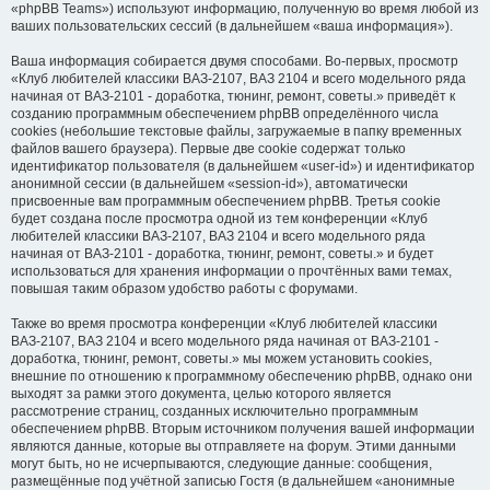
«phpBB Teams») используют информацию, полученную во время любой из
ваших пользовательских сессий (в дальнейшем «ваша информация»).
Ваша информация собирается двумя способами. Во-первых, просмотр
«Клуб любителей классики ВАЗ-2107, ВАЗ 2104 и всего модельного ряда
начиная от ВАЗ-2101 - доработка, тюнинг, ремонт, советы.» приведёт к
созданию программным обеспечением phpBB определённого числа
cookies (небольшие текстовые файлы, загружаемые в папку временных
файлов вашего браузера). Первые две cookie содержат только
идентификатор пользователя (в дальнейшем «user-id») и идентификатор
анонимной сессии (в дальнейшем «session-id»), автоматически
присвоенные вам программным обеспечением phpBB. Третья cookie
будет создана после просмотра одной из тем конференции «Клуб
любителей классики ВАЗ-2107, ВАЗ 2104 и всего модельного ряда
начиная от ВАЗ-2101 - доработка, тюнинг, ремонт, советы.» и будет
использоваться для хранения информации о прочтённых вами темах,
повышая таким образом удобство работы с форумами.
Также во время просмотра конференции «Клуб любителей классики
ВАЗ-2107, ВАЗ 2104 и всего модельного ряда начиная от ВАЗ-2101 -
доработка, тюнинг, ремонт, советы.» мы можем установить cookies,
внешние по отношению к программному обеспечению phpBB, однако они
выходят за рамки этого документа, целью которого является
рассмотрение страниц, созданных исключительно программным
обеспечением phpBB. Вторым источником получения вашей информации
являются данные, которые вы отправляете на форум. Этими данными
могут быть, но не исчерпываются, следующие данные: сообщения,
размещённые под учётной записью Гостя (в дальнейшем «анонимные