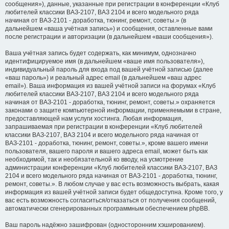
сообщения»), данные, указанные при регистрации в конференции «Клуб
любителей классики ВАЗ-2107, ВАЗ 2104 и всего модельного ряда
начиная от ВАЗ-2101 - доработка, тюнинг, ремонт, советы.» (в
дальнейшем «ваша учётная запись») и сообщения, оставленные вами
после регистрации и авторизации (в дальнейшем «ваши сообщения»).
Ваша учётная запись будет содержать, как минимум, однозначно
идентифицируемое имя (в дальнейшем «ваше имя пользователя»),
индивидуальный пароль для входа под вашей учётной записью (далее
«ваш пароль») и реальный адрес email (в дальнейшем «ваш адрес
email»). Ваша информация из вашей учётной записи на форумах «Клуб
любителей классики ВАЗ-2107, ВАЗ 2104 и всего модельного ряда
начиная от ВАЗ-2101 - доработка, тюнинг, ремонт, советы.» охраняется
законами о защите компьютерной информации, применяемыми в стране,
предоставляющей нам услуги хостинга. Любая информация,
запрашиваемая при регистрации в конференции «Клуб любителей
классики ВАЗ-2107, ВАЗ 2104 и всего модельного ряда начиная от
ВАЗ-2101 - доработка, тюнинг, ремонт, советы.», кроме вашего имени
пользователя, вашего пароля и вашего адреса email, может быть как
необходимой, так и необязательной ко вводу, на усмотрение
администрации конференции «Клуб любителей классики ВАЗ-2107, ВАЗ
2104 и всего модельного ряда начиная от ВАЗ-2101 - доработка, тюнинг,
ремонт, советы.». В любом случае у вас есть возможность выбрать, какая
информация из вашей учётной записи будет общедоступна. Кроме того, у
вас есть возможность согласиться/отказаться от получения сообщений,
автоматически сгенерированных программным обеспечением phpBB.
Ваш пароль надёжно зашифрован (односторонним хэшированием).