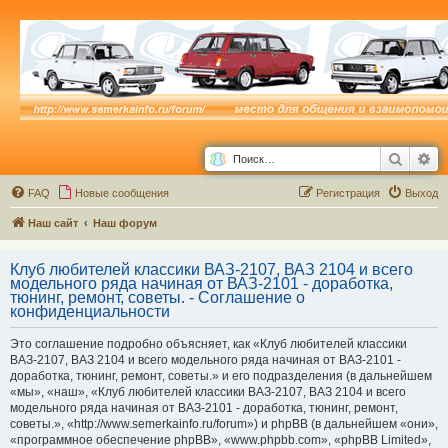
Поиск
Ра
FAQ
Новые сообщения
Р
е
г
и
с
т
р
а
ц
и
я
Выход
Наш сайт
Наш форум
Клуб любителей классики ВАЗ-2107, ВАЗ 2104 и всего
модельного ряда начиная от ВАЗ-2101 - доработка,
тюнинг, ремонт, советы. - Соглашение о
конфиденциальности
Это соглашение подробно объясняет, как «Клуб любителей классики
ВАЗ-2107, ВАЗ 2104 и всего модельного ряда начиная от ВАЗ-2101 -
доработка, тюнинг, ремонт, советы.» и его подразделения (в дальнейшем
«мы», «наш», «Клуб любителей классики ВАЗ-2107, ВАЗ 2104 и всего
модельного ряда начиная от ВАЗ-2101 - доработка, тюнинг, ремонт,
советы.», «http://www.semerkainfo.ru/forum») и phpBB (в дальнейшем «они»,
«программное обеспечение phpBB», «www.phpbb.com», «phpBB Limited»,