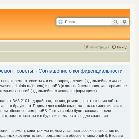
Поиск
Расш
Р
е
г
и
с
т
р
а
ц
и
я
Выход
 ремонт, советы. - Соглашение о конфиденциальности
 тюнинг, ремонт, советы.» и его подразделения (в дальнейшем «мы»,
www.semerkainfo.ru/forum») и phpBB (в дальнейшем «они», «программное
ательских сессий (в дальнейшем «ваша информация»).
я от ВАЗ-2101 - доработка, тюнинг, ремонт, советы.» приведёт к
ашего браузера). Первые две cookie содержат только идентификатор
мным обеспечением phpBB. Третья cookie будет создана после
инг, ремонт, советы.» и будет использоваться для хранения
юнинг, ремонт, советы.» мы можем установить cookies, внешние по
 созданных исключительно программным обеспечением phpBB. Вторым