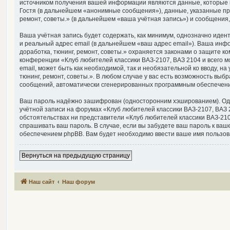
источником получения вашей информации являются данные, которые 
Гостя (в дальнейшем «анонимные сообщения»), данные, указанные при
ремонт, советы.» (в дальнейшем «ваша учётная запись») и сообщения
Ваша учётная запись будет содержать, как минимум, однозначно иде
и реальный адрес email (в дальнейшем «ваш адрес email»). Ваша инф
доработка, тюнинг, ремонт, советы.» охраняется законами о защите
конференции «Клуб любителей классики ВАЗ-2107, ВАЗ 2104 и всего мо
email, может быть как необходимой, так и необязательной ко вводу, 
тюнинг, ремонт, советы.». В любом случае у вас есть возможность выб
сообщений, автоматически сгенерированных программным обеспечен
Ваш пароль надёжно зашифрован (односторонним хэшированием). Однак
учётной записи на форумах «Клуб любителей классики ВАЗ-2107, ВАЗ 21
обстоятельствах ни представители «Клуб любителей классики ВАЗ-2107,
спрашивать ваш пароль. В случае, если вы забудете ваш пароль к в
обеспечением phpBB. Вам будет необходимо ввести ваше имя пользова
Вернуться на предыдущую страницу
Наш сайт
Наш форум