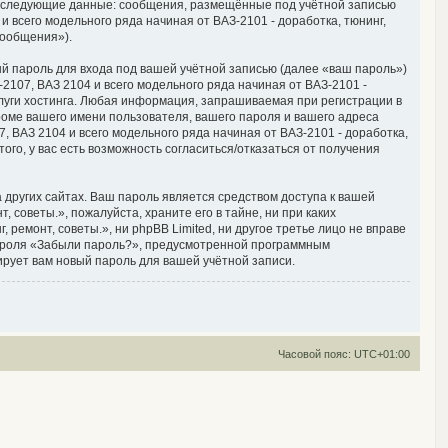
, следующие данные: сообщения, размещённые под учётной записью
 всего модельного ряда начиная от ВАЗ-2101 - доработка, тюнинг,
сообщения»).
й пароль для входа под вашей учётной записью (далее «ваш пароль»)
2107, ВАЗ 2104 и всего модельного ряда начиная от ВАЗ-2101 -
луги хостинга. Любая информация, запрашиваемая при регистрации в
кроме вашего имени пользователя, вашего пароля и вашего адреса
, ВАЗ 2104 и всего модельного ряда начиная от ВАЗ-2101 - доработка,
ого, у вас есть возможность согласиться/отказаться от получения
других сайтах. Ваш пароль является средством доступа к вашей
 советы.», пожалуйста, храните его в тайне, ни при каких
 ремонт, советы.», ни phpBB Limited, ни другое третье лицо не вправе
 пароля «Забыли пароль?», предусмотренной программным
ирует вам новый пароль для вашей учётной записи.
Часовой пояс:
UTC+01:00