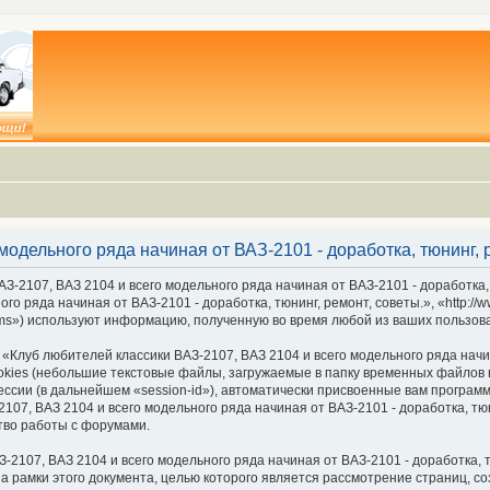
модельного ряда начиная от ВАЗ-2101 - доработка, тюнинг,
З-2107, ВАЗ 2104 и всего модельного ряда начиная от ВАЗ-2101 - доработка,
го ряда начиная от ВАЗ-2101 - доработка, тюнинг, ремонт, советы.», «http://
ms») используют информацию, полученную во время любой из ваших пользов
луб любителей классики ВАЗ-2107, ВАЗ 2104 и всего модельного ряда начина
ies (небольшие текстовые файлы, загружаемые в папку временных файлов в
ессии (в дальнейшем «session-id»), автоматически присвоенные вам програм
07, ВАЗ 2104 и всего модельного ряда начиная от ВАЗ-2101 - доработка, тюн
тво работы с форумами.
2107, ВАЗ 2104 и всего модельного ряда начиная от ВАЗ-2101 - доработка, т
а рамки этого документа, целью которого является рассмотрение страниц,