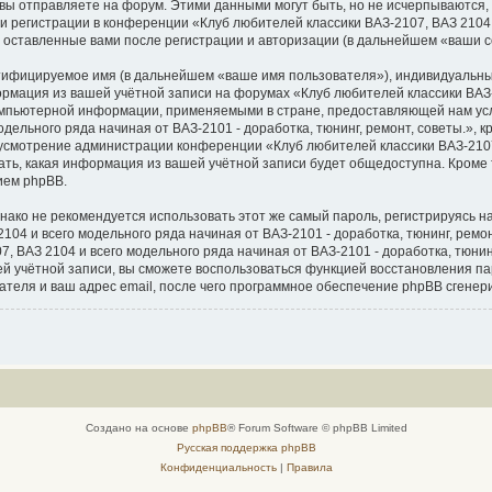
вы отправляете на форум. Этими данными могут быть, но не исчерпываются
 регистрации в конференции «Клуб любителей классики ВАЗ-2107, ВАЗ 2104 и
, оставленные вами после регистрации и авторизации (в дальнейшем «ваши 
нтифицируемое имя (в дальнейшем «ваше имя пользователя»), индивидуальны
ормация из вашей учётной записи на форумах «Клуб любителей классики ВАЗ-
 компьютерной информации, применяемыми в стране, предоставляющей нам ус
дельного ряда начиная от ВАЗ-2101 - доработка, тюнинг, ремонт, советы.», 
на усмотрение администрации конференции «Клуб любителей классики ВАЗ-2107
рать, какая информация из вашей учётной записи будет общедоступна. Кроме т
ием phpBB.
о не рекомендуется использовать этот же самый пароль, регистрируясь на 
04 и всего модельного ряда начиная от ВАЗ-2101 - доработка, тюнинг, ремонт,
 ВАЗ 2104 и всего модельного ряда начиная от ВАЗ-2101 - доработка, тюнинг,
ашей учётной записи, вы сможете воспользоваться функцией восстановления
теля и ваш адрес email, после чего программное обеспечение phpBB сгенер
Создано на основе
phpBB
® Forum Software © phpBB Limited
Русская поддержка phpBB
Конфиденциальность
|
Правила