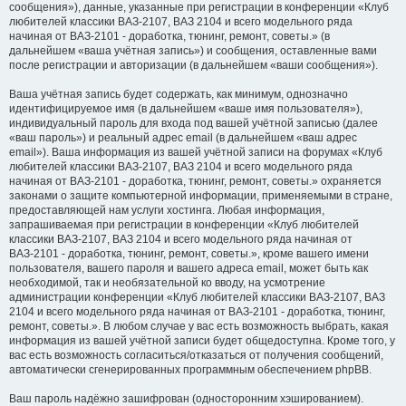
сообщения»), данные, указанные при регистрации в конференции «Клуб
любителей классики ВАЗ-2107, ВАЗ 2104 и всего модельного ряда
начиная от ВАЗ-2101 - доработка, тюнинг, ремонт, советы.» (в
дальнейшем «ваша учётная запись») и сообщения, оставленные вами
после регистрации и авторизации (в дальнейшем «ваши сообщения»).
Ваша учётная запись будет содержать, как минимум, однозначно
идентифицируемое имя (в дальнейшем «ваше имя пользователя»),
индивидуальный пароль для входа под вашей учётной записью (далее
«ваш пароль») и реальный адрес email (в дальнейшем «ваш адрес
email»). Ваша информация из вашей учётной записи на форумах «Клуб
любителей классики ВАЗ-2107, ВАЗ 2104 и всего модельного ряда
начиная от ВАЗ-2101 - доработка, тюнинг, ремонт, советы.» охраняется
законами о защите компьютерной информации, применяемыми в стране,
предоставляющей нам услуги хостинга. Любая информация,
запрашиваемая при регистрации в конференции «Клуб любителей
классики ВАЗ-2107, ВАЗ 2104 и всего модельного ряда начиная от
ВАЗ-2101 - доработка, тюнинг, ремонт, советы.», кроме вашего имени
пользователя, вашего пароля и вашего адреса email, может быть как
необходимой, так и необязательной ко вводу, на усмотрение
администрации конференции «Клуб любителей классики ВАЗ-2107, ВАЗ
2104 и всего модельного ряда начиная от ВАЗ-2101 - доработка, тюнинг,
ремонт, советы.». В любом случае у вас есть возможность выбрать, какая
информация из вашей учётной записи будет общедоступна. Кроме того, у
вас есть возможность согласиться/отказаться от получения сообщений,
автоматически сгенерированных программным обеспечением phpBB.
Ваш пароль надёжно зашифрован (односторонним хэшированием).