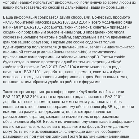
«phpBB Teams») используют информацию, полученную во время любой из
ваших пользовательских сессий (в дальнейшем «ваша информация»).
Ваша информация собирается двумя способами. Во-первых, просмотр
«Клуб любителей классики ВАЗ-2107, ВАЗ 2104 и всего модельного ряда
начиная от ВАЗ-2101 - доработка, тюнинг, ремонт, советы.» приведёт к
созданию программным обеспечением phpBB определённого числа
cookies (небольшие текстовые файлы, загружаемые в папку временных
файлов вашего браузера). Первые две cookie содержат только
идентификатор пользователя (в дальнейшем «user-id») и идентификатор
анонимной сессии (в дальнейшем «session-id»), автоматически
присвоенные вам программным обеспечением phpBB. Третья cookie
будет создана после просмотра одной из тем конференции «Клуб
любителей классики ВАЗ-2107, ВАЗ 2104 и всего модельного ряда
начиная от ВАЗ-2101 - доработка, тюнинг, ремонт, советы.» и будет
использоваться для хранения информации о прочтённых вами темах,
повышая таким образом удобство работы с форумами.
Также во время просмотра конференции «Клуб любителей классики
ВАЗ-2107, ВАЗ 2104 и всего модельного ряда начиная от ВАЗ-2101 -
доработка, тюнинг, ремонт, советы.» мы можем установить cookies,
внешние по отношению к программному обеспечению phpBB, однако они
выходят за рамки этого документа, целью которого является
рассмотрение страниц, созданных исключительно программным
обеспечением phpBB. Вторым источником получения вашей информации
являются данные, которые вы отправляете на форум. Этими данными
могут быть, но не исчерпываются, следующие данные: сообщения,
размещённые под учётной записью Гостя (в дальнейшем «анонимные