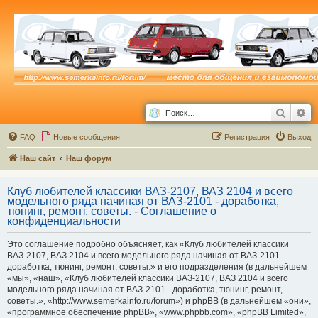
Поиск
Ра
FAQ
Новые сообщения
Р
е
г
и
с
т
р
а
ц
и
я
Выход
Наш сайт
Наш форум
Клуб любителей классики ВАЗ-2107, ВАЗ 2104 и всего
модельного ряда начиная от ВАЗ-2101 - доработка,
тюнинг, ремонт, советы. - Соглашение о
конфиденциальности
Это соглашение подробно объясняет, как «Клуб любителей классики
ВАЗ-2107, ВАЗ 2104 и всего модельного ряда начиная от ВАЗ-2101 -
доработка, тюнинг, ремонт, советы.» и его подразделения (в дальнейшем
«мы», «наш», «Клуб любителей классики ВАЗ-2107, ВАЗ 2104 и всего
модельного ряда начиная от ВАЗ-2101 - доработка, тюнинг, ремонт,
советы.», «http://www.semerkainfo.ru/forum») и phpBB (в дальнейшем «они»,
«программное обеспечение phpBB», «www.phpbb.com», «phpBB Limited»,