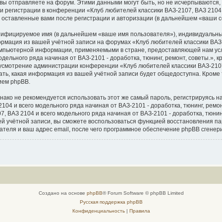
вы отправляете на форум. Этими данными могут быть, но не исчерпываются
 регистрации в конференции «Клуб любителей классики ВАЗ-2107, ВАЗ 2104 и
, оставленные вами после регистрации и авторизации (в дальнейшем «ваши 
нтифицируемое имя (в дальнейшем «ваше имя пользователя»), индивидуальны
ормация из вашей учётной записи на форумах «Клуб любителей классики ВАЗ-
 компьютерной информации, применяемыми в стране, предоставляющей нам ус
дельного ряда начиная от ВАЗ-2101 - доработка, тюнинг, ремонт, советы.», 
на усмотрение администрации конференции «Клуб любителей классики ВАЗ-2107
рать, какая информация из вашей учётной записи будет общедоступна. Кроме т
ием phpBB.
о не рекомендуется использовать этот же самый пароль, регистрируясь на 
04 и всего модельного ряда начиная от ВАЗ-2101 - доработка, тюнинг, ремонт,
 ВАЗ 2104 и всего модельного ряда начиная от ВАЗ-2101 - доработка, тюнинг,
ашей учётной записи, вы сможете воспользоваться функцией восстановления
теля и ваш адрес email, после чего программное обеспечение phpBB сгенер
Создано на основе
phpBB
® Forum Software © phpBB Limited
Русская поддержка phpBB
Конфиденциальность
|
Правила