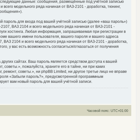
, следующие данные: сообщения, размещённые под учётной записью
 всего модельного ряда начиная от ВАЗ-2101 - доработка, тюнинг,
сообщения»).
й пароль для входа под вашей учётной записью (далее «ваш пароль»)
2107, ВАЗ 2104 и всего модельного ряда начиная от ВАЗ-2101 -
луги хостинга. Любая информация, запрашиваемая при регистрации в
кроме вашего имени пользователя, вашего пароля и вашего адреса
, ВАЗ 2104 и всего модельного ряда начиная от ВАЗ-2101 - доработка,
ого, у вас есть возможность согласиться/отказаться от получения
других сайтах. Ваш пароль является средством доступа к вашей
 советы.», пожалуйста, храните его в тайне, ни при каких
 ремонт, советы.», ни phpBB Limited, ни другое третье лицо не вправе
 пароля «Забыли пароль?», предусмотренной программным
ирует вам новый пароль для вашей учётной записи.
Часовой пояс:
UTC+01:00