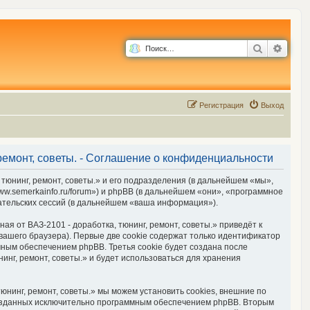
Поиск
Расш
Р
е
г
и
с
т
р
а
ц
и
я
Выход
 ремонт, советы. - Соглашение о конфиденциальности
 тюнинг, ремонт, советы.» и его подразделения (в дальнейшем «мы»,
www.semerkainfo.ru/forum») и phpBB (в дальнейшем «они», «программное
ательских сессий (в дальнейшем «ваша информация»).
я от ВАЗ-2101 - доработка, тюнинг, ремонт, советы.» приведёт к
ашего браузера). Первые две cookie содержат только идентификатор
мным обеспечением phpBB. Третья cookie будет создана после
инг, ремонт, советы.» и будет использоваться для хранения
юнинг, ремонт, советы.» мы можем установить cookies, внешние по
 созданных исключительно программным обеспечением phpBB. Вторым