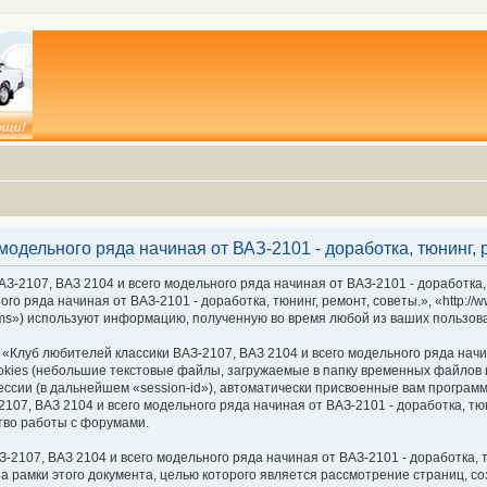
модельного ряда начиная от ВАЗ-2101 - доработка, тюнинг,
З-2107, ВАЗ 2104 и всего модельного ряда начиная от ВАЗ-2101 - доработка,
го ряда начиная от ВАЗ-2101 - доработка, тюнинг, ремонт, советы.», «http://
ms») используют информацию, полученную во время любой из ваших пользов
луб любителей классики ВАЗ-2107, ВАЗ 2104 и всего модельного ряда начина
ies (небольшие текстовые файлы, загружаемые в папку временных файлов в
ессии (в дальнейшем «session-id»), автоматически присвоенные вам програм
07, ВАЗ 2104 и всего модельного ряда начиная от ВАЗ-2101 - доработка, тюн
тво работы с форумами.
2107, ВАЗ 2104 и всего модельного ряда начиная от ВАЗ-2101 - доработка, т
а рамки этого документа, целью которого является рассмотрение страниц,