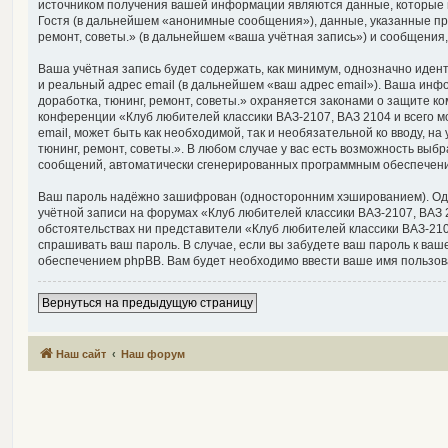
источником получения вашей информации являются данные, которые 
Гостя (в дальнейшем «анонимные сообщения»), данные, указанные при
ремонт, советы.» (в дальнейшем «ваша учётная запись») и сообщения
Ваша учётная запись будет содержать, как минимум, однозначно иде
и реальный адрес email (в дальнейшем «ваш адрес email»). Ваша инф
доработка, тюнинг, ремонт, советы.» охраняется законами о защите
конференции «Клуб любителей классики ВАЗ-2107, ВАЗ 2104 и всего мо
email, может быть как необходимой, так и необязательной ко вводу, 
тюнинг, ремонт, советы.». В любом случае у вас есть возможность выб
сообщений, автоматически сгенерированных программным обеспечен
Ваш пароль надёжно зашифрован (односторонним хэшированием). Однак
учётной записи на форумах «Клуб любителей классики ВАЗ-2107, ВАЗ 21
обстоятельствах ни представители «Клуб любителей классики ВАЗ-2107,
спрашивать ваш пароль. В случае, если вы забудете ваш пароль к в
обеспечением phpBB. Вам будет необходимо ввести ваше имя пользова
Вернуться на предыдущую страницу
Наш сайт
Наш форум