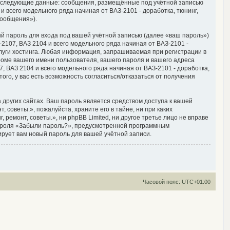
, следующие данные: сообщения, размещённые под учётной записью
 всего модельного ряда начиная от ВАЗ-2101 - доработка, тюнинг,
сообщения»).
й пароль для входа под вашей учётной записью (далее «ваш пароль»)
2107, ВАЗ 2104 и всего модельного ряда начиная от ВАЗ-2101 -
луги хостинга. Любая информация, запрашиваемая при регистрации в
кроме вашего имени пользователя, вашего пароля и вашего адреса
, ВАЗ 2104 и всего модельного ряда начиная от ВАЗ-2101 - доработка,
ого, у вас есть возможность согласиться/отказаться от получения
других сайтах. Ваш пароль является средством доступа к вашей
 советы.», пожалуйста, храните его в тайне, ни при каких
 ремонт, советы.», ни phpBB Limited, ни другое третье лицо не вправе
 пароля «Забыли пароль?», предусмотренной программным
ирует вам новый пароль для вашей учётной записи.
Часовой пояс:
UTC+01:00