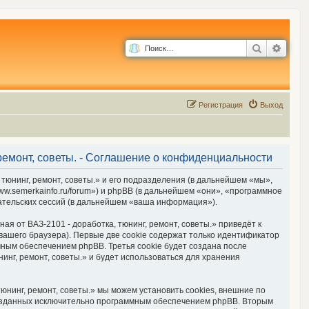
Поиск
Расш
Р
е
г
и
с
т
р
а
ц
и
я
Выход
 ремонт, советы. - Соглашение о конфиденциальности
 тюнинг, ремонт, советы.» и его подразделения (в дальнейшем «мы»,
www.semerkainfo.ru/forum») и phpBB (в дальнейшем «они», «программное
ательских сессий (в дальнейшем «ваша информация»).
я от ВАЗ-2101 - доработка, тюнинг, ремонт, советы.» приведёт к
ашего браузера). Первые две cookie содержат только идентификатор
мным обеспечением phpBB. Третья cookie будет создана после
инг, ремонт, советы.» и будет использоваться для хранения
юнинг, ремонт, советы.» мы можем установить cookies, внешние по
 созданных исключительно программным обеспечением phpBB. Вторым