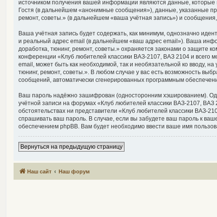
источником получения вашей информации являются данные, которые 
Гостя (в дальнейшем «анонимные сообщения»), данные, указанные при
ремонт, советы.» (в дальнейшем «ваша учётная запись») и сообщения
Ваша учётная запись будет содержать, как минимум, однозначно иде
и реальный адрес email (в дальнейшем «ваш адрес email»). Ваша инф
доработка, тюнинг, ремонт, советы.» охраняется законами о защите
конференции «Клуб любителей классики ВАЗ-2107, ВАЗ 2104 и всего мо
email, может быть как необходимой, так и необязательной ко вводу, 
тюнинг, ремонт, советы.». В любом случае у вас есть возможность выб
сообщений, автоматически сгенерированных программным обеспечен
Ваш пароль надёжно зашифрован (односторонним хэшированием). Однак
учётной записи на форумах «Клуб любителей классики ВАЗ-2107, ВАЗ 21
обстоятельствах ни представители «Клуб любителей классики ВАЗ-2107,
спрашивать ваш пароль. В случае, если вы забудете ваш пароль к в
обеспечением phpBB. Вам будет необходимо ввести ваше имя пользова
Вернуться на предыдущую страницу
Наш сайт
Наш форум