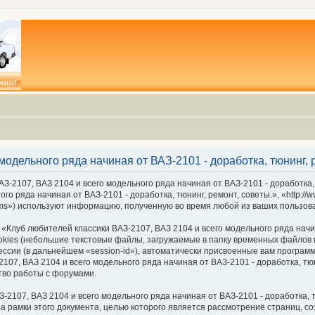
модельного ряда начиная от ВАЗ-2101 - доработка, тюнинг,
З-2107, ВАЗ 2104 и всего модельного ряда начиная от ВАЗ-2101 - доработка,
го ряда начиная от ВАЗ-2101 - доработка, тюнинг, ремонт, советы.», «http://
ms») используют информацию, полученную во время любой из ваших пользов
луб любителей классики ВАЗ-2107, ВАЗ 2104 и всего модельного ряда начина
ies (небольшие текстовые файлы, загружаемые в папку временных файлов в
ессии (в дальнейшем «session-id»), автоматически присвоенные вам програм
07, ВАЗ 2104 и всего модельного ряда начиная от ВАЗ-2101 - доработка, тюн
тво работы с форумами.
2107, ВАЗ 2104 и всего модельного ряда начиная от ВАЗ-2101 - доработка, т
а рамки этого документа, целью которого является рассмотрение страниц,