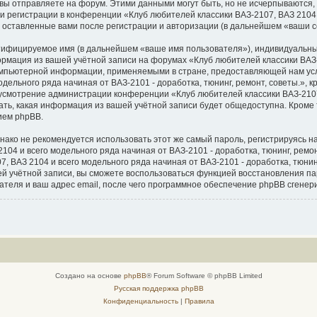
вы отправляете на форум. Этими данными могут быть, но не исчерпываются
 регистрации в конференции «Клуб любителей классики ВАЗ-2107, ВАЗ 2104 и
, оставленные вами после регистрации и авторизации (в дальнейшем «ваши 
нтифицируемое имя (в дальнейшем «ваше имя пользователя»), индивидуальны
ормация из вашей учётной записи на форумах «Клуб любителей классики ВАЗ-
 компьютерной информации, применяемыми в стране, предоставляющей нам ус
дельного ряда начиная от ВАЗ-2101 - доработка, тюнинг, ремонт, советы.», 
на усмотрение администрации конференции «Клуб любителей классики ВАЗ-2107
рать, какая информация из вашей учётной записи будет общедоступна. Кроме т
ием phpBB.
о не рекомендуется использовать этот же самый пароль, регистрируясь на 
04 и всего модельного ряда начиная от ВАЗ-2101 - доработка, тюнинг, ремонт,
 ВАЗ 2104 и всего модельного ряда начиная от ВАЗ-2101 - доработка, тюнинг,
ашей учётной записи, вы сможете воспользоваться функцией восстановления
теля и ваш адрес email, после чего программное обеспечение phpBB сгенер
Создано на основе
phpBB
® Forum Software © phpBB Limited
Русская поддержка phpBB
Конфиденциальность
|
Правила