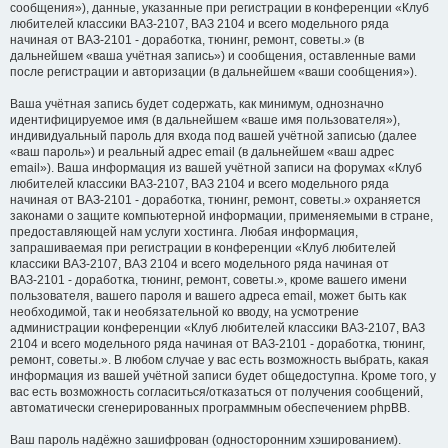
сообщения»), данные, указанные при регистрации в конференции «Клуб
любителей классики ВАЗ-2107, ВАЗ 2104 и всего модельного ряда
начиная от ВАЗ-2101 - доработка, тюнинг, ремонт, советы.» (в
дальнейшем «ваша учётная запись») и сообщения, оставленные вами
после регистрации и авторизации (в дальнейшем «ваши сообщения»).
Ваша учётная запись будет содержать, как минимум, однозначно
идентифицируемое имя (в дальнейшем «ваше имя пользователя»),
индивидуальный пароль для входа под вашей учётной записью (далее
«ваш пароль») и реальный адрес email (в дальнейшем «ваш адрес
email»). Ваша информация из вашей учётной записи на форумах «Клуб
любителей классики ВАЗ-2107, ВАЗ 2104 и всего модельного ряда
начиная от ВАЗ-2101 - доработка, тюнинг, ремонт, советы.» охраняется
законами о защите компьютерной информации, применяемыми в стране,
предоставляющей нам услуги хостинга. Любая информация,
запрашиваемая при регистрации в конференции «Клуб любителей
классики ВАЗ-2107, ВАЗ 2104 и всего модельного ряда начиная от
ВАЗ-2101 - доработка, тюнинг, ремонт, советы.», кроме вашего имени
пользователя, вашего пароля и вашего адреса email, может быть как
необходимой, так и необязательной ко вводу, на усмотрение
администрации конференции «Клуб любителей классики ВАЗ-2107, ВАЗ
2104 и всего модельного ряда начиная от ВАЗ-2101 - доработка, тюнинг,
ремонт, советы.». В любом случае у вас есть возможность выбрать, какая
информация из вашей учётной записи будет общедоступна. Кроме того, у
вас есть возможность согласиться/отказаться от получения сообщений,
автоматически сгенерированных программным обеспечением phpBB.
Ваш пароль надёжно зашифрован (односторонним хэшированием).