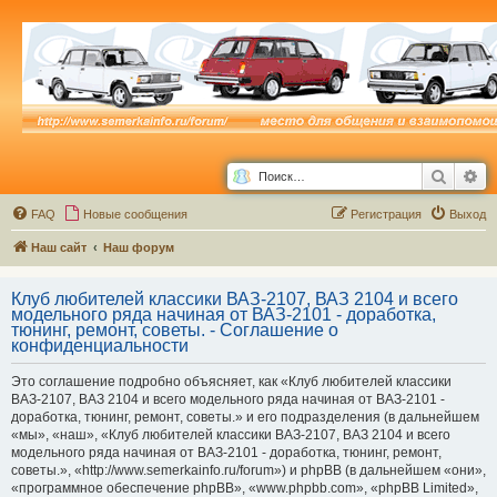
Поиск
Ра
FAQ
Новые сообщения
Р
е
г
и
с
т
р
а
ц
и
я
Выход
Наш сайт
Наш форум
Клуб любителей классики ВАЗ-2107, ВАЗ 2104 и всего
модельного ряда начиная от ВАЗ-2101 - доработка,
тюнинг, ремонт, советы. - Соглашение о
конфиденциальности
Это соглашение подробно объясняет, как «Клуб любителей классики
ВАЗ-2107, ВАЗ 2104 и всего модельного ряда начиная от ВАЗ-2101 -
доработка, тюнинг, ремонт, советы.» и его подразделения (в дальнейшем
«мы», «наш», «Клуб любителей классики ВАЗ-2107, ВАЗ 2104 и всего
модельного ряда начиная от ВАЗ-2101 - доработка, тюнинг, ремонт,
советы.», «http://www.semerkainfo.ru/forum») и phpBB (в дальнейшем «они»,
«программное обеспечение phpBB», «www.phpbb.com», «phpBB Limited»,