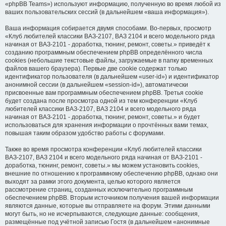
«phpBB Teams») используют информацию, полученную во время любой из
ваших пользовательских сессий (в дальнейшем «ваша информация»).
Ваша информация собирается двумя способами. Во-первых, просмотр
«Клуб любителей классики ВАЗ-2107, ВАЗ 2104 и всего модельного ряда
начиная от ВАЗ-2101 - доработка, тюнинг, ремонт, советы.» приведёт к
созданию программным обеспечением phpBB определённого числа
cookies (небольшие текстовые файлы, загружаемые в папку временных
файлов вашего браузера). Первые две cookie содержат только
идентификатор пользователя (в дальнейшем «user-id») и идентификатор
анонимной сессии (в дальнейшем «session-id»), автоматически
присвоенные вам программным обеспечением phpBB. Третья cookie
будет создана после просмотра одной из тем конференции «Клуб
любителей классики ВАЗ-2107, ВАЗ 2104 и всего модельного ряда
начиная от ВАЗ-2101 - доработка, тюнинг, ремонт, советы.» и будет
использоваться для хранения информации о прочтённых вами темах,
повышая таким образом удобство работы с форумами.
Также во время просмотра конференции «Клуб любителей классики
ВАЗ-2107, ВАЗ 2104 и всего модельного ряда начиная от ВАЗ-2101 -
доработка, тюнинг, ремонт, советы.» мы можем установить cookies,
внешние по отношению к программному обеспечению phpBB, однако они
выходят за рамки этого документа, целью которого является
рассмотрение страниц, созданных исключительно программным
обеспечением phpBB. Вторым источником получения вашей информации
являются данные, которые вы отправляете на форум. Этими данными
могут быть, но не исчерпываются, следующие данные: сообщения,
размещённые под учётной записью Гостя (в дальнейшем «анонимные