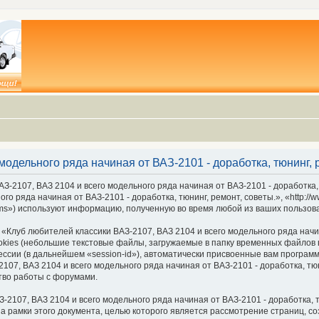
модельного ряда начиная от ВАЗ-2101 - доработка, тюнинг,
З-2107, ВАЗ 2104 и всего модельного ряда начиная от ВАЗ-2101 - доработка,
го ряда начиная от ВАЗ-2101 - доработка, тюнинг, ремонт, советы.», «http://
ms») используют информацию, полученную во время любой из ваших пользов
луб любителей классики ВАЗ-2107, ВАЗ 2104 и всего модельного ряда начина
ies (небольшие текстовые файлы, загружаемые в папку временных файлов в
ессии (в дальнейшем «session-id»), автоматически присвоенные вам програм
07, ВАЗ 2104 и всего модельного ряда начиная от ВАЗ-2101 - доработка, тюн
тво работы с форумами.
2107, ВАЗ 2104 и всего модельного ряда начиная от ВАЗ-2101 - доработка, т
а рамки этого документа, целью которого является рассмотрение страниц,