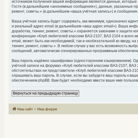
источником получения вашей информации являются данные, которые 
Гостя (в дальнейшем «анонимные сообщения»), данные, указанные при
ремонт, советы.» (в дальнейшем «ваша учётная запись») и сообщения
Ваша учётная запись будет содержать, как минимум, однозначно иде
и реальный адрес email (в дальнейшем «ваш адрес email»). Ваша инф
доработка, тюнинг, ремонт, советы.» охраняется законами о защите
конференции «Клуб любителей классики ВАЗ-2107, ВАЗ 2104 и всего мо
email, может быть как необходимой, так и необязательной ко вводу, 
тюнинг, ремонт, советы.». В любом случае у вас есть возможность выб
сообщений, автоматически сгенерированных программным обеспечен
Ваш пароль надёжно зашифрован (односторонним хэшированием). Однак
учётной записи на форумах «Клуб любителей классики ВАЗ-2107, ВАЗ 21
обстоятельствах ни представители «Клуб любителей классики ВАЗ-2107,
спрашивать ваш пароль. В случае, если вы забудете ваш пароль к в
обеспечением phpBB. Вам будет необходимо ввести ваше имя пользова
Вернуться на предыдущую страницу
Наш сайт
Наш форум