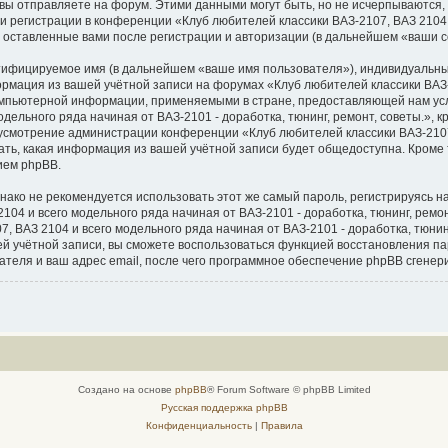
вы отправляете на форум. Этими данными могут быть, но не исчерпываются
 регистрации в конференции «Клуб любителей классики ВАЗ-2107, ВАЗ 2104 и
, оставленные вами после регистрации и авторизации (в дальнейшем «ваши 
нтифицируемое имя (в дальнейшем «ваше имя пользователя»), индивидуальны
ормация из вашей учётной записи на форумах «Клуб любителей классики ВАЗ-
 компьютерной информации, применяемыми в стране, предоставляющей нам ус
дельного ряда начиная от ВАЗ-2101 - доработка, тюнинг, ремонт, советы.», 
на усмотрение администрации конференции «Клуб любителей классики ВАЗ-2107
рать, какая информация из вашей учётной записи будет общедоступна. Кроме т
ием phpBB.
о не рекомендуется использовать этот же самый пароль, регистрируясь на 
04 и всего модельного ряда начиная от ВАЗ-2101 - доработка, тюнинг, ремонт,
 ВАЗ 2104 и всего модельного ряда начиная от ВАЗ-2101 - доработка, тюнинг,
ашей учётной записи, вы сможете воспользоваться функцией восстановления
теля и ваш адрес email, после чего программное обеспечение phpBB сгенер
Создано на основе
phpBB
® Forum Software © phpBB Limited
Русская поддержка phpBB
Конфиденциальность
|
Правила