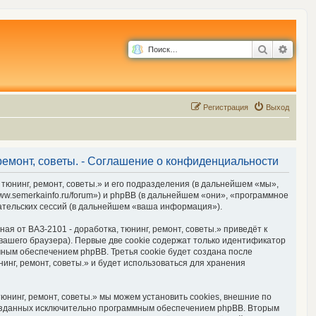
Поиск
Расш
Р
е
г
и
с
т
р
а
ц
и
я
Выход
 ремонт, советы. - Соглашение о конфиденциальности
 тюнинг, ремонт, советы.» и его подразделения (в дальнейшем «мы»,
www.semerkainfo.ru/forum») и phpBB (в дальнейшем «они», «программное
ательских сессий (в дальнейшем «ваша информация»).
я от ВАЗ-2101 - доработка, тюнинг, ремонт, советы.» приведёт к
ашего браузера). Первые две cookie содержат только идентификатор
мным обеспечением phpBB. Третья cookie будет создана после
инг, ремонт, советы.» и будет использоваться для хранения
юнинг, ремонт, советы.» мы можем установить cookies, внешние по
 созданных исключительно программным обеспечением phpBB. Вторым