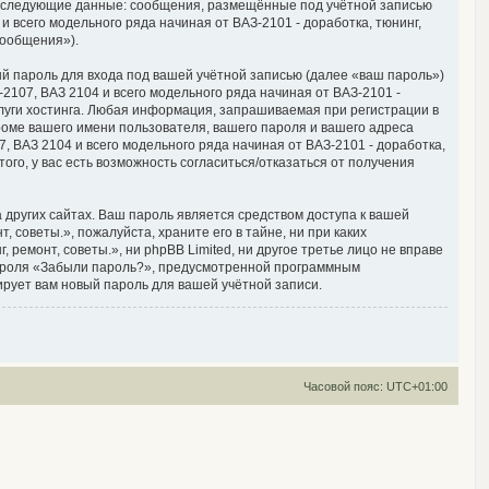
, следующие данные: сообщения, размещённые под учётной записью
 всего модельного ряда начиная от ВАЗ-2101 - доработка, тюнинг,
сообщения»).
й пароль для входа под вашей учётной записью (далее «ваш пароль»)
2107, ВАЗ 2104 и всего модельного ряда начиная от ВАЗ-2101 -
луги хостинга. Любая информация, запрашиваемая при регистрации в
кроме вашего имени пользователя, вашего пароля и вашего адреса
, ВАЗ 2104 и всего модельного ряда начиная от ВАЗ-2101 - доработка,
ого, у вас есть возможность согласиться/отказаться от получения
других сайтах. Ваш пароль является средством доступа к вашей
 советы.», пожалуйста, храните его в тайне, ни при каких
 ремонт, советы.», ни phpBB Limited, ни другое третье лицо не вправе
 пароля «Забыли пароль?», предусмотренной программным
ирует вам новый пароль для вашей учётной записи.
Часовой пояс:
UTC+01:00