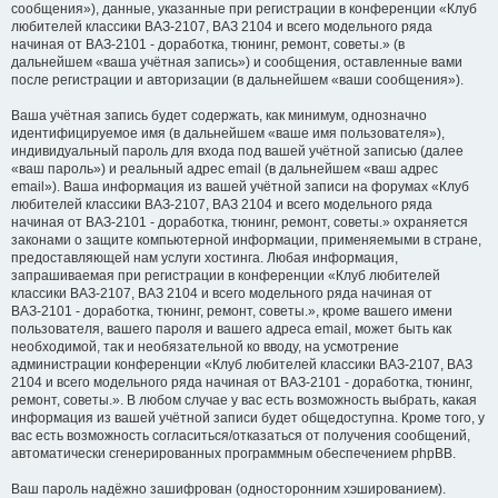
сообщения»), данные, указанные при регистрации в конференции «Клуб
любителей классики ВАЗ-2107, ВАЗ 2104 и всего модельного ряда
начиная от ВАЗ-2101 - доработка, тюнинг, ремонт, советы.» (в
дальнейшем «ваша учётная запись») и сообщения, оставленные вами
после регистрации и авторизации (в дальнейшем «ваши сообщения»).
Ваша учётная запись будет содержать, как минимум, однозначно
идентифицируемое имя (в дальнейшем «ваше имя пользователя»),
индивидуальный пароль для входа под вашей учётной записью (далее
«ваш пароль») и реальный адрес email (в дальнейшем «ваш адрес
email»). Ваша информация из вашей учётной записи на форумах «Клуб
любителей классики ВАЗ-2107, ВАЗ 2104 и всего модельного ряда
начиная от ВАЗ-2101 - доработка, тюнинг, ремонт, советы.» охраняется
законами о защите компьютерной информации, применяемыми в стране,
предоставляющей нам услуги хостинга. Любая информация,
запрашиваемая при регистрации в конференции «Клуб любителей
классики ВАЗ-2107, ВАЗ 2104 и всего модельного ряда начиная от
ВАЗ-2101 - доработка, тюнинг, ремонт, советы.», кроме вашего имени
пользователя, вашего пароля и вашего адреса email, может быть как
необходимой, так и необязательной ко вводу, на усмотрение
администрации конференции «Клуб любителей классики ВАЗ-2107, ВАЗ
2104 и всего модельного ряда начиная от ВАЗ-2101 - доработка, тюнинг,
ремонт, советы.». В любом случае у вас есть возможность выбрать, какая
информация из вашей учётной записи будет общедоступна. Кроме того, у
вас есть возможность согласиться/отказаться от получения сообщений,
автоматически сгенерированных программным обеспечением phpBB.
Ваш пароль надёжно зашифрован (односторонним хэшированием).