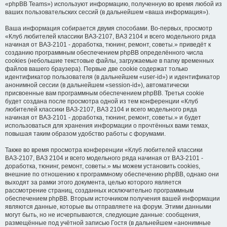
«phpBB Teams») используют информацию, полученную во время любой из
ваших пользовательских сессий (в дальнейшем «ваша информация»).
Ваша информация собирается двумя способами. Во-первых, просмотр
«Клуб любителей классики ВАЗ-2107, ВАЗ 2104 и всего модельного ряда
начиная от ВАЗ-2101 - доработка, тюнинг, ремонт, советы.» приведёт к
созданию программным обеспечением phpBB определённого числа
cookies (небольшие текстовые файлы, загружаемые в папку временных
файлов вашего браузера). Первые две cookie содержат только
идентификатор пользователя (в дальнейшем «user-id») и идентификатор
анонимной сессии (в дальнейшем «session-id»), автоматически
присвоенные вам программным обеспечением phpBB. Третья cookie
будет создана после просмотра одной из тем конференции «Клуб
любителей классики ВАЗ-2107, ВАЗ 2104 и всего модельного ряда
начиная от ВАЗ-2101 - доработка, тюнинг, ремонт, советы.» и будет
использоваться для хранения информации о прочтённых вами темах,
повышая таким образом удобство работы с форумами.
Также во время просмотра конференции «Клуб любителей классики
ВАЗ-2107, ВАЗ 2104 и всего модельного ряда начиная от ВАЗ-2101 -
доработка, тюнинг, ремонт, советы.» мы можем установить cookies,
внешние по отношению к программному обеспечению phpBB, однако они
выходят за рамки этого документа, целью которого является
рассмотрение страниц, созданных исключительно программным
обеспечением phpBB. Вторым источником получения вашей информации
являются данные, которые вы отправляете на форум. Этими данными
могут быть, но не исчерпываются, следующие данные: сообщения,
размещённые под учётной записью Гостя (в дальнейшем «анонимные