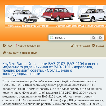
Поиск
Ра
FAQ
Новые сообщения
Р
е
г
и
с
т
р
а
ц
и
я
Выход
Наш сайт
Наш форум
Клуб любителей классики ВАЗ-2107, ВАЗ 2104 и всего
модельного ряда начиная от ВАЗ-2101 - доработка,
тюнинг, ремонт, советы. - Соглашение о
конфиденциальности
Это соглашение подробно объясняет, как «Клуб любителей классики
ВАЗ-2107, ВАЗ 2104 и всего модельного ряда начиная от ВАЗ-2101 -
доработка, тюнинг, ремонт, советы.» и его подразделения (в дальнейшем
«мы», «наш», «Клуб любителей классики ВАЗ-2107, ВАЗ 2104 и всего
модельного ряда начиная от ВАЗ-2101 - доработка, тюнинг, ремонт,
советы.», «http://www.semerkainfo.ru/forum») и phpBB (в дальнейшем «они»,
«программное обеспечение phpBB», «www.phpbb.com», «phpBB Limited»,