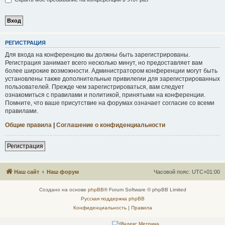
Р
Е
Г
И
С
Т
Р
А
Ц
И
Я
Для входа на конференцию вы должны быть зарегистрированы.
Регистрация занимает всего несколько минут, но предоставляет вам
более широкие возможности. Администратором конференции могут быть
установлены также дополнительные привилегии для зарегистрированных
пользователей. Прежде чем зарегистрироваться, вам следует
ознакомиться с правилами и политикой, принятыми на конференции.
Помните, что ваше присутствие на форумах означает согласие со всеми
правилами.
Общие правила
|
Соглашение о конфиденциальности
Р
е
г
и
с
т
р
а
ц
и
я
Наш сайт
Наш форум
Часовой пояс:
UTC+01:00
Создано на основе
phpBB
® Forum Software © phpBB Limited
Русская поддержка phpBB
Конфиденциальность
|
Правила