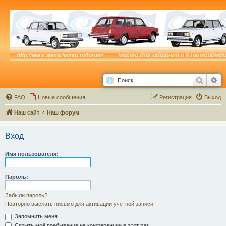
Поиск
Ра
FAQ
Новые сообщения
Р
е
г
и
с
т
р
а
ц
и
я
Выход
Наш сайт
Наш форум
Вход
Имя пользователя:
Пароль:
Забыли пароль?
Повторно выслать письмо для активации учётной записи
Запомнить меня
Скрыть моё пребывание на конференции в этот раз