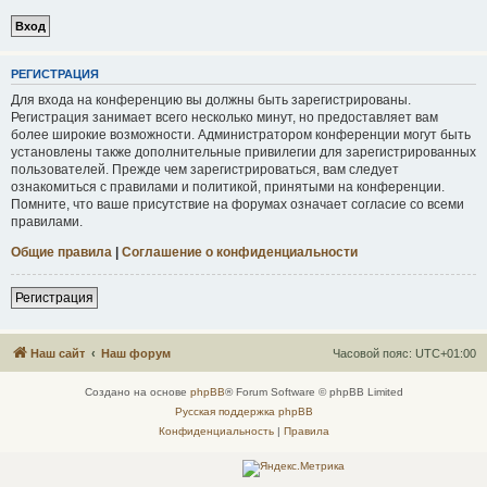
Р
Е
Г
И
С
Т
Р
А
Ц
И
Я
Для входа на конференцию вы должны быть зарегистрированы.
Регистрация занимает всего несколько минут, но предоставляет вам
более широкие возможности. Администратором конференции могут быть
установлены также дополнительные привилегии для зарегистрированных
пользователей. Прежде чем зарегистрироваться, вам следует
ознакомиться с правилами и политикой, принятыми на конференции.
Помните, что ваше присутствие на форумах означает согласие со всеми
правилами.
Общие правила
|
Соглашение о конфиденциальности
Р
е
г
и
с
т
р
а
ц
и
я
Наш сайт
Наш форум
Часовой пояс:
UTC+01:00
Создано на основе
phpBB
® Forum Software © phpBB Limited
Русская поддержка phpBB
Конфиденциальность
|
Правила