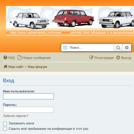
Поиск
Ра
FAQ
Новые сообщения
Р
е
г
и
с
т
р
а
ц
и
я
Выход
Наш сайт
Наш форум
Вход
Имя пользователя:
Пароль:
Забыли пароль?
Запомнить меня
Скрыть моё пребывание на конференции в этот раз