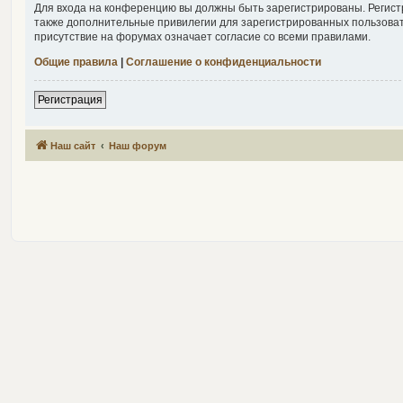
Для входа на конференцию вы должны быть зарегистрированы. Регист
также дополнительные привилегии для зарегистрированных пользоват
присутствие на форумах означает согласие со всеми правилами.
Общие правила
|
Соглашение о конфиденциальности
Р
е
г
и
с
т
р
а
ц
и
я
Наш сайт
Наш форум