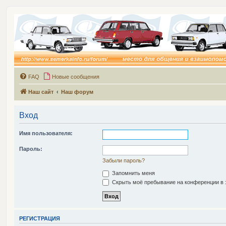
FAQ
Новые сообщения
Наш сайт
Наш форум
Вход
Имя пользователя:
Пароль:
Забыли пароль?
Запомнить меня
Скрыть моё пребывание на конференции в э
Р
Е
Г
И
С
Т
Р
А
Ц
И
Я