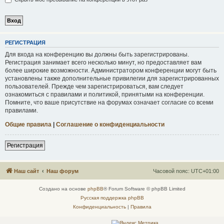
Р
Е
Г
И
С
Т
Р
А
Ц
И
Я
Для входа на конференцию вы должны быть зарегистрированы.
Регистрация занимает всего несколько минут, но предоставляет вам
более широкие возможности. Администратором конференции могут быть
установлены также дополнительные привилегии для зарегистрированных
пользователей. Прежде чем зарегистрироваться, вам следует
ознакомиться с правилами и политикой, принятыми на конференции.
Помните, что ваше присутствие на форумах означает согласие со всеми
правилами.
Общие правила
|
Соглашение о конфиденциальности
Р
е
г
и
с
т
р
а
ц
и
я
Наш сайт
Наш форум
Часовой пояс:
UTC+01:00
Создано на основе
phpBB
® Forum Software © phpBB Limited
Русская поддержка phpBB
Конфиденциальность
|
Правила