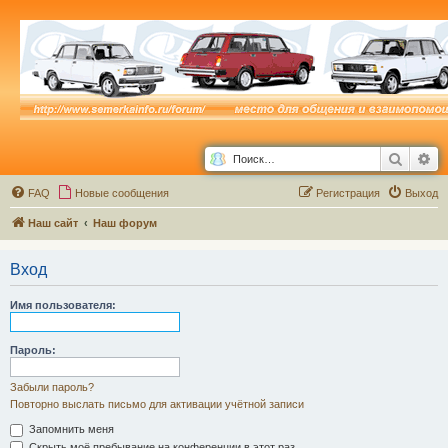
Поиск
Ра
FAQ
Новые сообщения
Р
е
г
и
с
т
р
а
ц
и
я
Выход
Наш сайт
Наш форум
Вход
Имя пользователя:
Пароль:
Забыли пароль?
Повторно выслать письмо для активации учётной записи
Запомнить меня
Скрыть моё пребывание на конференции в этот раз