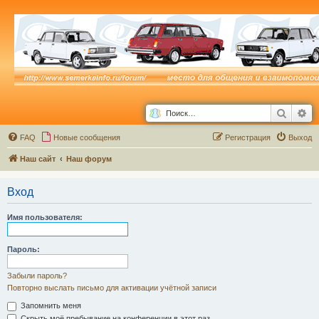
Поиск
Ра
FAQ
Новые сообщения
Р
е
г
и
с
т
р
а
ц
и
я
Выход
Наш сайт
Наш форум
Вход
Имя пользователя:
Пароль:
Забыли пароль?
Повторно выслать письмо для активации учётной записи
Запомнить меня
Скрыть моё пребывание на конференции в этот раз