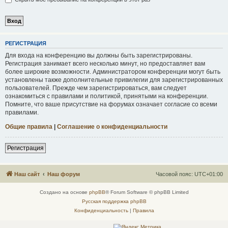
Р
Е
Г
И
С
Т
Р
А
Ц
И
Я
Для входа на конференцию вы должны быть зарегистрированы.
Регистрация занимает всего несколько минут, но предоставляет вам
более широкие возможности. Администратором конференции могут быть
установлены также дополнительные привилегии для зарегистрированных
пользователей. Прежде чем зарегистрироваться, вам следует
ознакомиться с правилами и политикой, принятыми на конференции.
Помните, что ваше присутствие на форумах означает согласие со всеми
правилами.
Общие правила
|
Соглашение о конфиденциальности
Р
е
г
и
с
т
р
а
ц
и
я
Наш сайт
Наш форум
Часовой пояс:
UTC+01:00
Создано на основе
phpBB
® Forum Software © phpBB Limited
Русская поддержка phpBB
Конфиденциальность
|
Правила