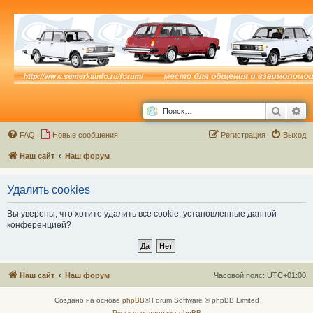
Поиск
Ра
FAQ
Новые сообщения
Р
е
г
и
с
т
р
а
ц
и
я
Выход
Наш сайт
Наш форум
Удалить cookies
Вы уверены, что хотите удалить все cookie, установленные данной
конференцией?
Наш сайт
Наш форум
Часовой пояс:
UTC+01:00
Создано на основе
phpBB
® Forum Software © phpBB Limited
Русская поддержка phpBB