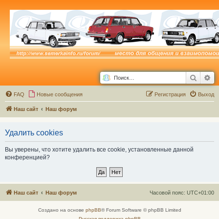
Поиск
Ра
FAQ
Новые сообщения
Р
е
г
и
с
т
р
а
ц
и
я
Выход
Наш сайт
Наш форум
Удалить cookies
Вы уверены, что хотите удалить все cookie, установленные данной
конференцией?
Наш сайт
Наш форум
Часовой пояс:
UTC+01:00
Создано на основе
phpBB
® Forum Software © phpBB Limited
Русская поддержка phpBB