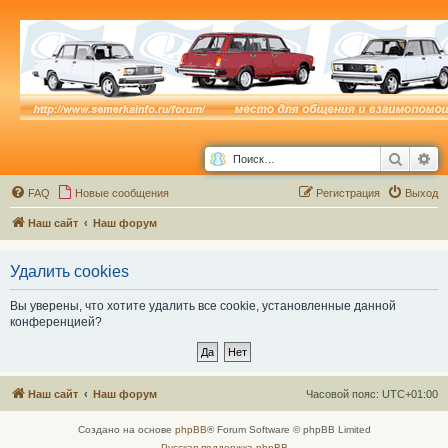
Поиск
Ра
FAQ
Новые сообщения
Р
е
г
и
с
т
р
а
ц
и
я
Выход
Наш сайт
Наш форум
Удалить cookies
Вы уверены, что хотите удалить все cookie, установленные данной
конференцией?
Наш сайт
Наш форум
Часовой пояс:
UTC+01:00
Создано на основе
phpBB
® Forum Software © phpBB Limited
Русская поддержка phpBB