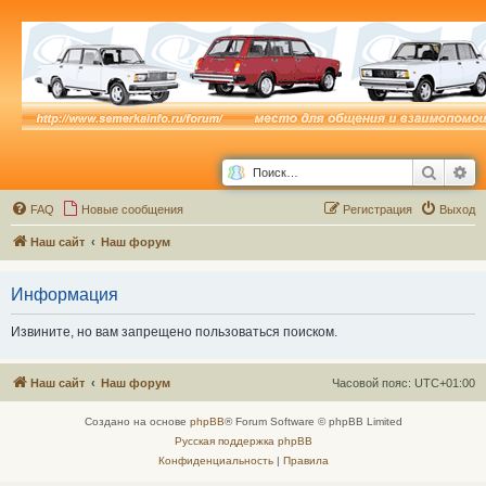
Поиск
Ра
FAQ
Новые сообщения
Р
е
г
и
с
т
р
а
ц
и
я
Выход
Наш сайт
Наш форум
Информация
Извините, но вам запрещено пользоваться поиском.
Наш сайт
Наш форум
Часовой пояс:
UTC+01:00
Создано на основе
phpBB
® Forum Software © phpBB Limited
Русская поддержка phpBB
Конфиденциальность
|
Правила