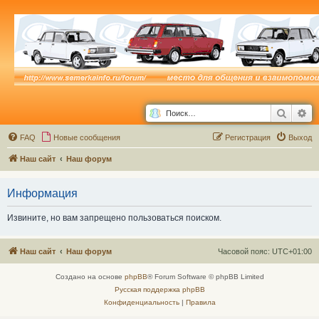
Поиск
Ра
FAQ
Новые сообщения
Р
е
г
и
с
т
р
а
ц
и
я
Выход
Наш сайт
Наш форум
Информация
Извините, но вам запрещено пользоваться поиском.
Наш сайт
Наш форум
Часовой пояс:
UTC+01:00
Создано на основе
phpBB
® Forum Software © phpBB Limited
Русская поддержка phpBB
Конфиденциальность
|
Правила