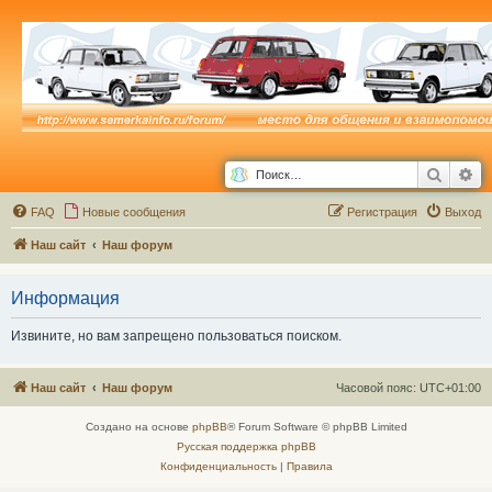
Поиск
Ра
FAQ
Новые сообщения
Р
е
г
и
с
т
р
а
ц
и
я
Выход
Наш сайт
Наш форум
Информация
Извините, но вам запрещено пользоваться поиском.
Наш сайт
Наш форум
Часовой пояс:
UTC+01:00
Создано на основе
phpBB
® Forum Software © phpBB Limited
Русская поддержка phpBB
Конфиденциальность
|
Правила