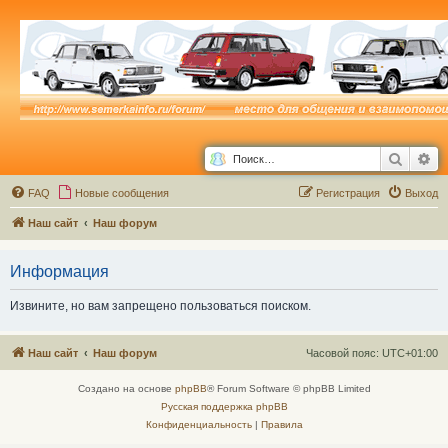
Поиск
Ра
FAQ
Новые сообщения
Р
е
г
и
с
т
р
а
ц
и
я
Выход
Наш сайт
Наш форум
Информация
Извините, но вам запрещено пользоваться поиском.
Наш сайт
Наш форум
Часовой пояс:
UTC+01:00
Создано на основе
phpBB
® Forum Software © phpBB Limited
Русская поддержка phpBB
Конфиденциальность
|
Правила