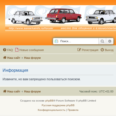
Поиск
Ра
FAQ
Новые сообщения
Р
е
г
и
с
т
р
а
ц
и
я
Выход
Наш сайт
Наш форум
Информация
Извините, но вам запрещено пользоваться поиском.
Наш сайт
Наш форум
Часовой пояс:
UTC+01:00
Создано на основе
phpBB
® Forum Software © phpBB Limited
Русская поддержка phpBB
Конфиденциальность
|
Правила