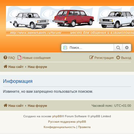
Поиск
Ра
FAQ
Новые сообщения
Р
е
г
и
с
т
р
а
ц
и
я
Выход
Наш сайт
Наш форум
Информация
Извините, но вам запрещено пользоваться поиском.
Наш сайт
Наш форум
Часовой пояс:
UTC+01:00
Создано на основе
phpBB
® Forum Software © phpBB Limited
Русская поддержка phpBB
Конфиденциальность
|
Правила