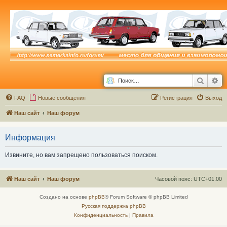
Поиск
Ра
FAQ
Новые сообщения
Р
е
г
и
с
т
р
а
ц
и
я
Выход
Наш сайт
Наш форум
Информация
Извините, но вам запрещено пользоваться поиском.
Наш сайт
Наш форум
Часовой пояс:
UTC+01:00
Создано на основе
phpBB
® Forum Software © phpBB Limited
Русская поддержка phpBB
Конфиденциальность
|
Правила